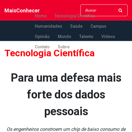
MaisConhecer
Home
Tecnologia Científica
Humanidades
Saúde
Campus
MaisConhecer
Opinião
Mundo
Talento
Vídeos
Contato
Sobre
Tecnologia Científica
Para uma defesa mais
forte dos dados
pessoais
Os engenheiros constroem um chip de baixo consumo de