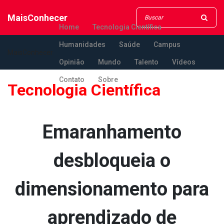
MaisConhecer
Home
Tecnologia Científica
Humanidades
Saúde
Campus
MaisConhecer
Opinião
Mundo
Talento
Vídeos
Contato
Sobre
Tecnologia Científica
Emaranhamento
desbloqueia o
dimensionamento para
aprendizado de