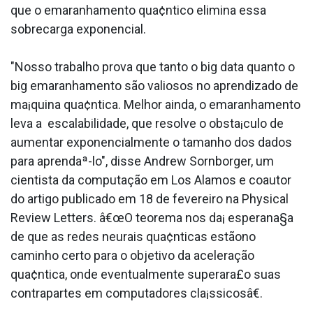
que o emaranhamento qua¢ntico elimina essa
sobrecarga exponencial.
"Nosso trabalho prova que tanto o big data quanto o
big emaranhamento são valiosos no aprendizado de
ma¡quina qua¢ntica. Melhor ainda, o emaranhamento
leva a escalabilidade, que resolve o obsta¡culo de
aumentar exponencialmente o tamanho dos dados
para aprendaª-lo", disse Andrew Sornborger, um
cientista da computação em Los Alamos e coautor
do artigo publicado em 18 de fevereiro na Physical
Review Letters. â€œO teorema nos da¡ esperana§a
de que as redes neurais qua¢nticas estãono
caminho certo para o objetivo da aceleração
qua¢ntica, onde eventualmente superara£o suas
contrapartes em computadores cla¡ssicosâ€.