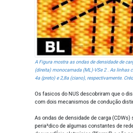
A Figura mostra as ondas de densidade de car
(direita) monocamada (ML)-VSe 2 . As linhas 
4a (preto) e 2,8a (ciano), respectivamente. Cr
Os fa­sicos do NUS descobriram que o di
com dois mecanismos de condução disti
As ondas de densidade de carga (CDWs) s
peria³dico de algumas constantes de rede