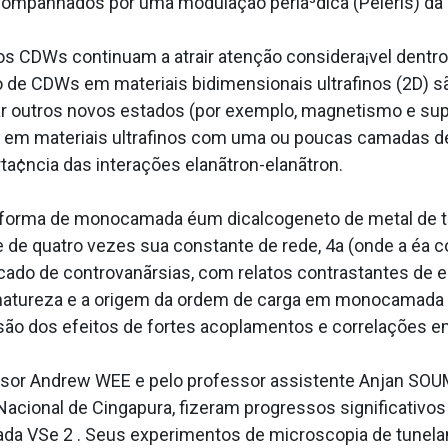
 acompanhados por uma modulação peria³dica (Peierls) da
 CDWs continuam a atrair atenção considera¡vel dentro
 de CDWs em materiais bidimensionais ultrafinos (2D) sã
outros novos estados (por exemplo, magnetismo e supe
ga em materiais ultrafinos com uma ou poucas camadas 
a¢ncia das interações elanãtron-elanãtron.
ua forma de monocamada éum dicalcogeneto de metal de 
 de quatro vezes sua constante de rede, 4a (onde a éa c
o de controvanãrsias, com relatos contrastantes de es
a natureza e a origem da ordem de carga em monocamada
o dos efeitos de fortes acoplamentos e correlações em 
fessor Andrew WEE e pelo professor assistente Anjan
Nacional de Cingapura, fizeram progressos significativo
a VSe 2 . Seus experimentos de microscopia de tunel