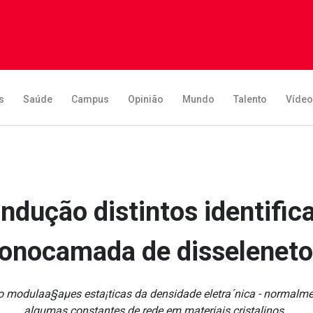
s
Saúde
Campus
Opinião
Mundo
Talento
Víde
dução distintos identific
onocamada de disseleneto 
 modulaa§aµes esta¡ticas da densidade eletra´nica - normalmen
algumas constantes de rede em materiais cristalinos .