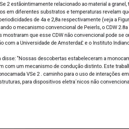
2 estãointimamente relacionado ao material a granel, t
os em diferentes substratos e temperaturas revelam 
eriodicidades de 4a e 2,8a respectivamente (veja a Figu
ando o mecanismo convencional de Peierls, o CDW 2.8a 
s mostraram que esse CDW não convencional pode se orig
o com a Universidade de Amsterda£ e o Instituto Indiano
 disse: "Nossas descobertas estabeleceram a monocama
m com um mecanismo de condução distinto. Este trabalh
nocamada VSe 2 . caminho para o uso de interações emer
truturas, para dispositivos eletra´nicos não convenciona