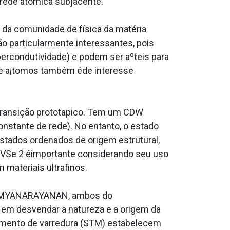
 rede atômica subjacente.
 da comunidade de física da matéria
o particularmente interessantes, pois
rcondutividade) e podem ser aºteis para
de a¡tomos também éde interesse
transição protota­pico. Tem um CDW
onstante de rede). No entanto, o estado
tados ordenados de origem estrutural,
 VSe 2 éimportante considerando seu uso
materiais ultrafinos.
 SOUMYANARAYANAN, ambos do
s em desvendar a natureza e a origem da
amento de varredura (STM) estabelecem