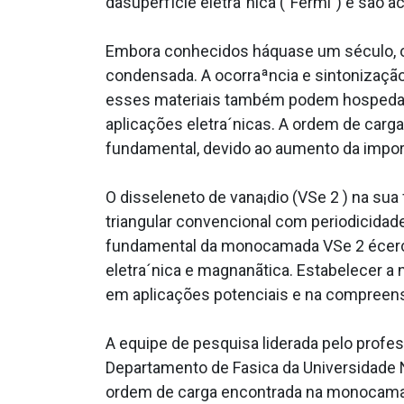
dasuperfÍcie eletra´nica ("Fermi") e são
Embora conhecidos háquase um século, os
condensada. A ocorraªncia e sintonização
esses materiais também podem hospedar 
aplicações eletra´nicas. A ordem de car
fundamental, devido ao aumento da import
O disseleneto de vana¡dio (VSe 2 ) na s
triangular convencional com periodicidade
fundamental da monocamada VSe 2 écercad
eletra´nica e magnanãtica. Estabelecer 
em aplicações potenciais e na compreensã
A equipe de pesquisa liderada pelo pro
Departamento de Fa­sica da Universidade 
ordem de carga encontrada na monocamad