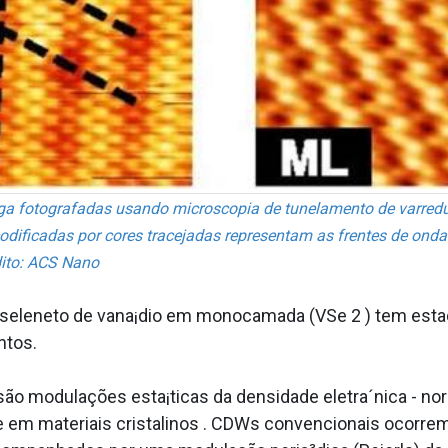
ga fotografadas usando microscopia de tunelamento de varredu
codificadas por cores tracejadas representam as frentes de on
édito: ACS Nano
sseleneto de vana¡dio em monocamada (VSe 2 ) tem est
ntos.
ão modulações esta¡ticas da densidade eletra´nica - n
 em materiais cristalinos . CDWs convencionais ocorrem