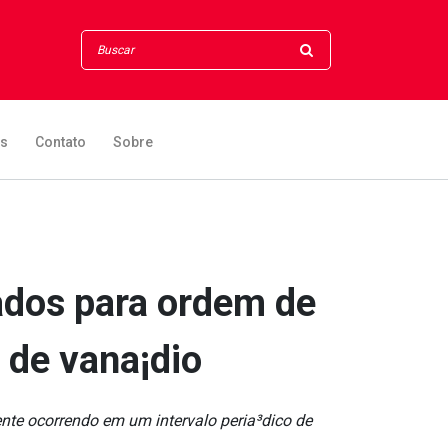
os
Contato
Sobre
ados para ordem de
de vana¡dio
te ocorrendo em um intervalo peria³dico de