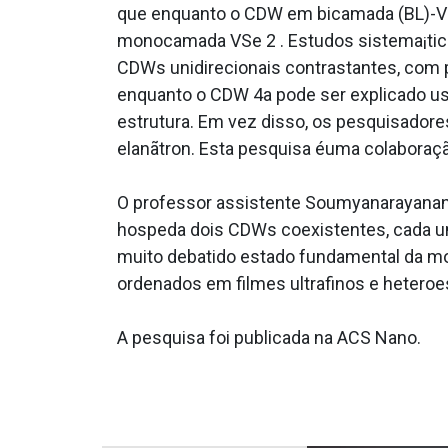
que enquanto o CDW em bicamada (BL)-VSe 
monocamada VSe 2 . Estudos sistema¡tic
CDWs unidirecionais contrastantes, com p
enquanto o CDW 4a pode ser explicado us
estrutura. Em vez disso, os pesquisadore
elanãtron. Esta pesquisa éuma colaboraçã
O professor assistente Soumyanarayanan
hospeda dois CDWs coexistentes, cada u
muito debatido estado fundamental da mo
ordenados em filmes ultrafinos e heteroes
A pesquisa foi publicada na ACS Nano.