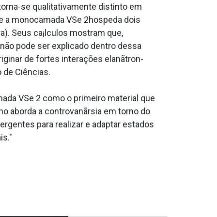
orna-se qualitativamente distinto em
que a monocamada VSe 2hospeda dois
ra). Seus ca¡lculos mostram que,
não pode ser explicado dentro dessa
inar de fortes interações elanãtron-
 de Ciências.
da VSe 2 como o primeiro material que
o aborda a controvanãrsia em torno do
gentes para realizar e adaptar estados
is."