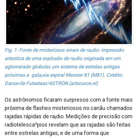
Fig. 1: Fonte de misteriosos sinais de ra¡dio: impressão
arta­stica de uma explosão de ra¡dio originada em um
aglomerado globular, um sistema de estrelas antigas
próximas a gala¡xia espiral Messier 81 (M81). Crédito:
Dania«lle Futselaar/ASTRON (artsource.nl)
Os astrônomos ficaram surpresos com a fonte mais
próxima de flashes misteriosos no canãu chamados
rajadas rápidas de ra¡dio. Medições de precisão com
radiotelesca³pios revelam que as rajadas são feitas
entre estrelas antigas, e de uma forma que