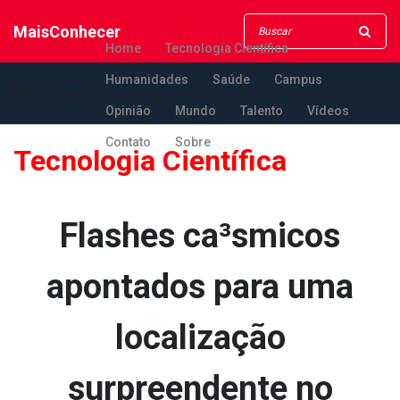
MaisConhecer
Home
Tecnologia Científica
Humanidades
Saúde
Campus
MaisConhecer
Opinião
Mundo
Talento
Vídeos
Contato
Sobre
Tecnologia Científica
Flashes ca³smicos
apontados para uma
localização
surpreendente no