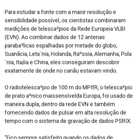
Para estudar a fonte com a maior resolução e
sensibilidade possí­vel, os cientistas combinaram
medições de telesca³pios da Rede Europeia VLBI
(EVN). Ao combinar dados de 12 antenas
paraba³licas espalhadas por metade do globo,
Suanãcia, Leta´nia, Holanda, Raºssia, Alemanha, Pola
´nia, Ita¡lia e China, eles conseguiram descobrir
exatamente de onde no canãu estavam vindo.
O radiotelesca³pio de 100 m do MPIfR, o telesca³pio
de prato aºnico maissensívelda Europa, foi usado de
maneira dupla, dentro da rede EVN e também
fornecendo dados de pulsar em alta resolução de
tempo com o sistema de gravação de dados PSRIX.
"Fico sempre satisfeito quando os dados de