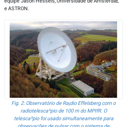
equipe Jason Hessels, Universidade de Amsterda£
e ASTRON.
Fig. 2: Observatório de Ra¡dio Effelsberg com o
radiotelesca³pio de 100 m do MPIfR. O
telesca³pio foi usado simultaneamente para
observações de pulsar com o sistema de