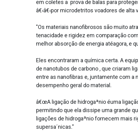
em coletes a prova de balas para protege
â€‹â€‹por microdetritos voadores de alta 
"Os materiais nanofibrosos são muito atr
tenacidade e rigidez em comparação com 
melhor absorção de energia atéagora, e 
Eles encontraram a química certa. A equi
de nanotubos de carbono , que criaram lig
entre as nanofibras e, juntamente com a 
desempenho geral do material.
â€œA ligação de hidrogaªnio éuma ligação
permitindo que ela dissipe uma grande qu
ligações de hidrogaªnio fornecem mais rig
supersa´nicas."