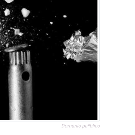
Doma­nio paºblico