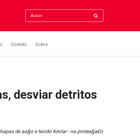
os
Contato
Sobre
, desviar detritos
chapas de aa§o e tecido Kevlar - na protea§a£o