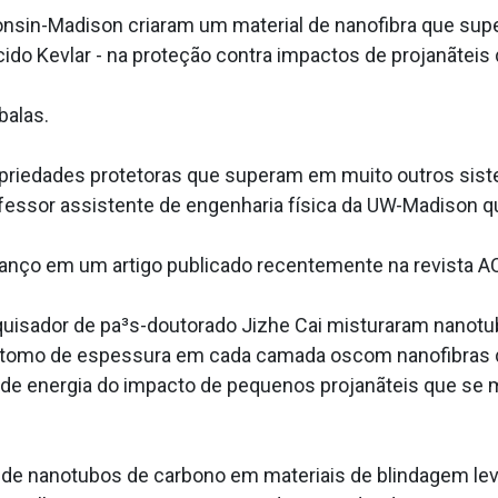
onsin-Madison criaram um material de nanofibra que su
cido Kevlar - na proteção contra impactos de projanãteis 
balas.
opriedades protetoras que superam em muito outros sis
essor assistente de engenharia física da UW-Madison qu
vanço em um artigo publicado recentemente na revista A
squisador de pa³s-doutorado Jizhe Cai misturaram nanot
¡tomo de espessura em cada camada oscom nanofibras de
o de energia do impacto de pequenos projanãteis que se
 de nanotubos de carbono em materiais de blindagem le