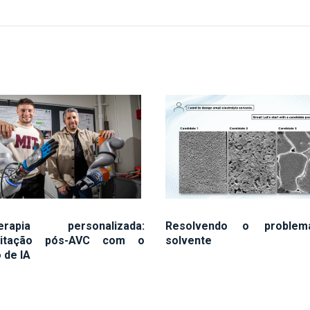
oterapia personalizada:
Resolvendo o proble
ilitação pós-AVC com o
solvente
o de IA