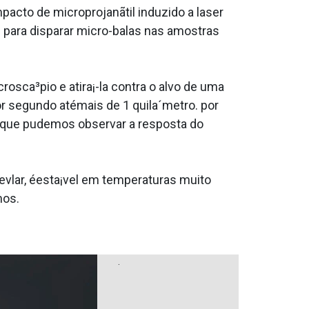
acto de microprojanãtil induzido a laser
 para disparar micro-balas nas amostras
sca³pio e atira¡-la contra o alvo de uma
r segundo atémais de 1 quila´metro. por
 que pudemos observar a resposta do
evlar, éesta¡vel em temperaturas muito
mos.
.