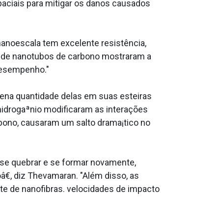
paciais para mitigar os danos causados
nanoescala tem excelente resistência,
s de nanotubos de carbono mostraram a
desempenho."
uena quantidade delas em suas esteiras
 hidrogaªnio modificaram as interações
rbono, causaram um salto drama¡tico no
 se quebrar e se formar novamente,
€, diz Thevamaran. "Além disso, as
ete de nanofibras. velocidades de impacto