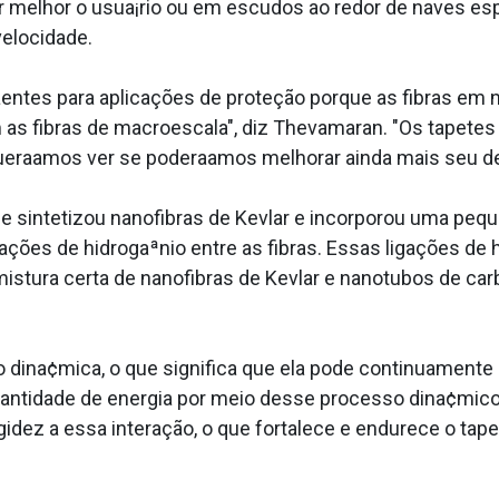
r melhor o usua¡rio ou em escudos ao redor de naves es
velocidade.
aentes para aplicações de proteção porque as fibras em 
as fibras de macroescala", diz Thevamaran. "Os tapete
quera­amos ver se podera­amos melhorar ainda mais seu 
pe sintetizou nanofibras de Kevlar e incorporou uma peq
ações de hidrogaªnio entre as fibras. Essas ligações de
mistura certa de nanofibras de Kevlar e nanotubos de ca
 dina¢mica, o que significa que ela pode continuamente
antidade de energia por meio desse processo dina¢micoâ
idez a essa interação, o que fortalece e endurece o tap