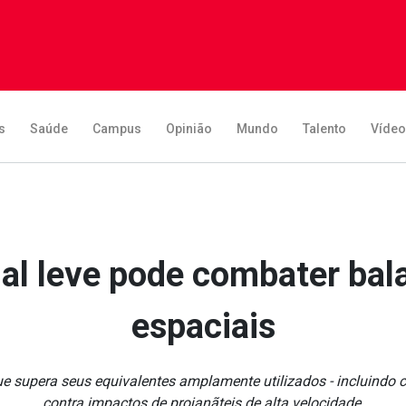
s
Saúde
Campus
Opinião
Mundo
Talento
Víde
al leve pode combater balas
espaciais
ue supera seus equivalentes amplamente utilizados - incluindo 
contra impactos de projanãteis de alta velocidade.