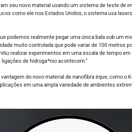
am seu novo material usando um sistema de teste de imp
ucos como ele nos Estados Unidos, o sistema usa lasers
ue podemos realmente pegar uma única bala sob um micro
dade muito controlada que pode variar de 100 metros po
mitiu realizar experimentos em uma escala de tempo em
s ligações de hidrogaªnio acontecem."
a vantagem do novo material de nanofibra éque, como o K
ra aplicações em uma ampla variedade de ambientes extre