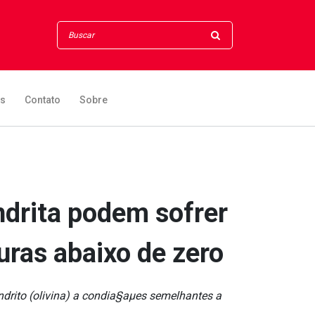
os
Contato
Sobre
ndrita podem sofrer
ras abaixo de zero
drito (olivina) a condia§aµes semelhantes a