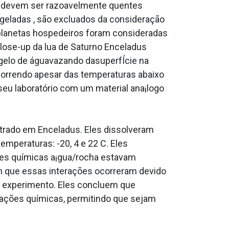
pos devem ser razoavelmente quentes
geladas , são exclua­dos da consideração
s planetas hospedeiros foram consideradas
lose-up da lua de Saturno Enceladus
gelo de águavazando dasuperfÍcie na
ocorrendo apesar das temperaturas abaixo
eu laboratório com um material ana¡logo
ntrado em Enceladus. Eles dissolveram
mperaturas: -20, 4 e 22 C. Eles
ões químicas a¡gua/rocha estavam
m que essas interações ocorreram devido
o experimento. Eles concluem que
eações químicas, permitindo que sejam