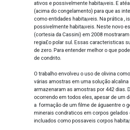
ativos e possivelmente habita¡veis. E at
(acima do congelamento) para que as inte
como entidades habita¡veis. Na prática ,
possivelmente habita¡veis. Neste novo e
(cortesia da Cassini) em 2008 mostraram
regia£o polar sul. Essas caracteri­stica
de zero. Para entender melhor o que pod
de condrito.
O trabalho envolveu o uso de olivina com
várias amostras em uma solução alcalina 
armazenaram as amostras por 442 dias. 
ocorrendo em todos eles, apesar de um d
a formação de um filme de águaentre o 
minerais condra­ticos em corpos gelados
inclua­dos como possa­veis corpos habita¡