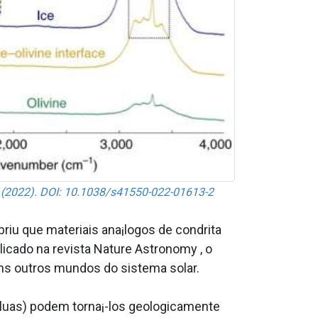
za (2022). DOI: 10.1038/s41550-022-01613-2
riu que materiais ana¡logos de condrita
icado na revista Nature Astronomy , o
ns outros mundos do sistema solar.
luas) podem torna¡-los geologicamente