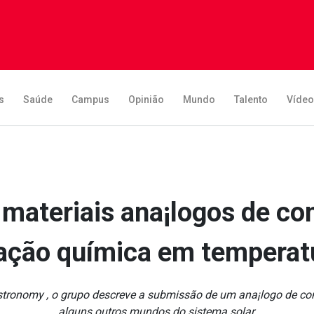
s
Saúde
Campus
Opinião
Mundo
Talento
Víde
materiais ana¡logos de co
ração química em temperatu
Astronomy , o grupo descreve a submissão de um ana¡logo de con
alguns outros mundos do sistema solar.