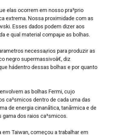
ue elas ocorrem em nosso pra³prio
gica extrema. Nossa proximidade com as
owski. Esses dados podem dizer aos
da e qual material compaµe as bolhas.
ametros necessa¡rios para produzir as
o negro supermassivoâ€, diz
que hádentro dessas bolhas e por quanto
 envolvem as bolhas Fermi, cujo
os ca³smicos dentro de cada uma das
orma de energia cinanãtica, tanãrmica e de
os gama dos raios ca³smicos.
ua em Taiwan, começou a trabalhar em