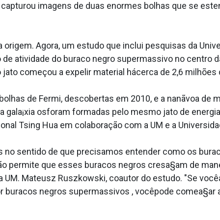
ta capturou imagens de duas enormes bolhas que se este
origem. Agora, um estudo que inclui pesquisas da Univ
 de atividade do buraco negro supermassivo no centro da 
ato começou a expelir material hácerca de 2,6 milhões 
bolhas de Fermi, descobertas em 2010, e a nanãvoa de 
 gala¡xia osforam formadas pelo mesmo jato de energi
cional Tsing Hua em colaboração com a UM e a Universid
no sentido de que precisamos entender como os buraco
ão permite que esses buracos negros cresa§am de manei
 da UM. Mateusz Ruszkowski, coautor do estudo. "Se voc
r buracos negros supermassivos , vocêpode comea§ar a