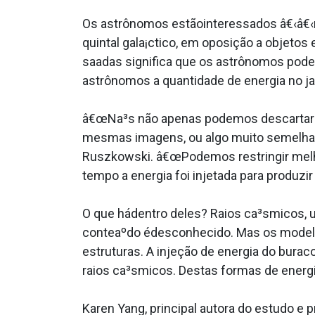
Os astrônomos estãointeressados â€‹â€‹n
quintal gala¡ctico, em oposição a objeto
saa­das significa que os astrônomos pod
astrônomos a quantidade de energia no ja
â€œNa³s não apenas podemos descartar o
mesmas imagens, ou algo muito semelhan
Ruszkowski. â€œPodemos restringir melho
tempo a energia foi injetada para produzir
O que hádentro deles? Raios ca³smicos, u
conteaºdo édesconhecido. Mas os modelo
estruturas. A injeção de energia do buraco
raios ca³smicos. Destas formas de energi
Karen Yang, principal autora do estudo e