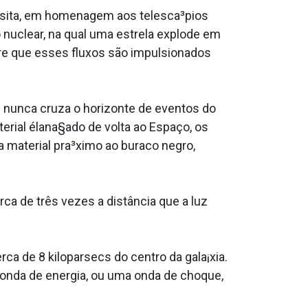
osita, em homenagem aos telesca³pios
nuclear, na qual uma estrela explode em
re que esses fluxos são impulsionados
 nunca cruza o horizonte de eventos do
rial élana§ado de volta ao Espaço, os
 material pra³ximo ao buraco negro,
rca de três vezes a distância que a luz
ca de 8 kiloparsecs do centro da gala¡xia.
 onda de energia, ou uma onda de choque,