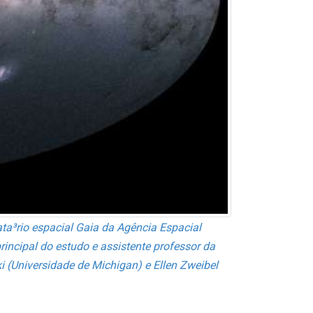
ta³rio espacial Gaia da Agência Espacial
incipal do estudo e assistente professor da
(Universidade de Michigan) e Ellen Zweibel