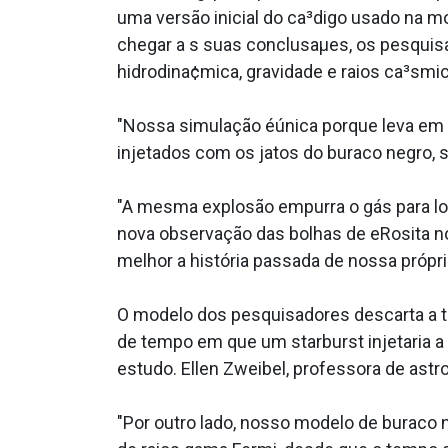
uma versão inicial do ca³digo usado na
chegar a s suas conclusaµes, os pesquis
hidrodina¢mica, gravidade e raios ca³smi
"Nossa simulação éúnica porque leva em co
injetados com os jatos do buraco negro, 
"A mesma explosão empurra o gás para lo
nova observação das bolhas de eRosita no
melhor a história passada de nossa própria
O modelo dos pesquisadores descarta a teo
de tempo em que um starburst injetaria a
estudo. Ellen Zweibel, professora de astr
"Por outro lado, nosso modelo de buraco 