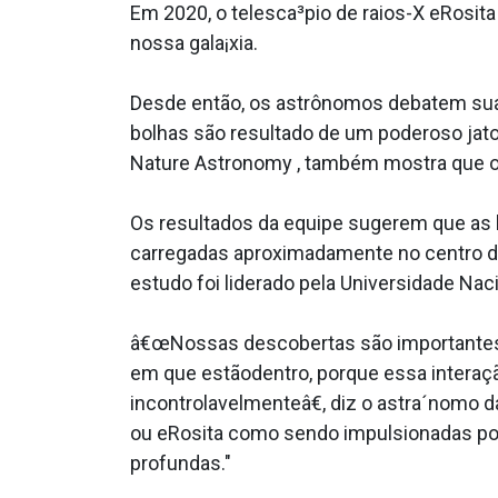
Em 2020, o telesca³pio de raios-X eRosi
nossa gala¡xia.
Desde então, os astrônomos debatem sua 
bolhas são resultado de um poderoso jato
Nature Astronomy , também mostra que o j
Os resultados da equipe sugerem que as 
carregadas aproximadamente no centro da
estudo foi liderado pela Universidade Na
â€œNossas descobertas são importantes 
em que estãodentro, porque essa interaç
incontrolavelmenteâ€, diz o astra´nomo
ou eRosita como sendo impulsionadas po
profundas."