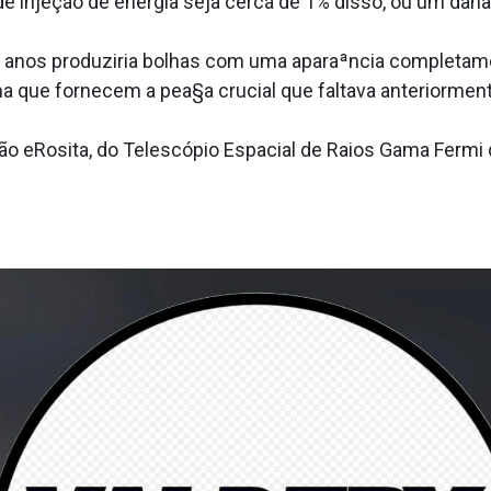
e injeção de energia seja cerca de 1% disso, ou um danãc
de anos produziria bolhas com uma aparaªncia completam
ma que fornecem a pea§a crucial que faltava anteriorment
 eRosita, do Telescópio Espacial de Raios Gama Fermi d