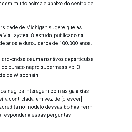
ndem muito acima e abaixo do centro de
ersidade de Michigan sugere que as
Via La¡ctea. O estudo, publicado na
de anos e durou cerca de 100.000 anos.
micro-ondas osuma nanãvoa departículas
a do buraco negro supermassivo. O
ade de Wisconsin.
s negros interagem com as gala¡xias
ra controlada, em vez de [crescer]
êacredita no modelo dessas bolhas Fermi
 responder a essas perguntas