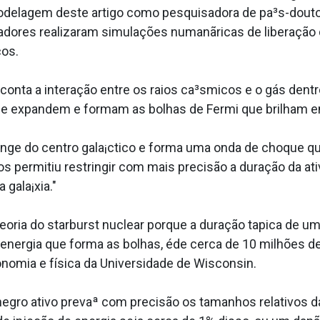
 modelagem deste artigo como pesquisadora de pa³s-dou
adores realizaram simulações numanãricas de liberação
cos.
nta a interação entre os raios ca³smicos e o gás dentro
se expandem e formam as bolhas de Fermi que brilham em
nge do centro gala¡ctico e forma uma onda de choque q
s permitiu restringir com mais precisão a duração da at
 gala¡xia."
ria do starburst nuclear porque a duração ta­pica de um s
 energia que forma as bolhas, éde cerca de 10 milhões d
onomia e física da Universidade de Wisconsin.
negro ativo prevaª com precisão os tamanhos relativos da