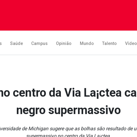
s
Saúde
Campus
Opinião
Mundo
Talento
Víde
o centro da Via La¡ctea c
negro supermassivo
iversidade de Michigan sugere que as bolhas são resultado de u
supermassivo no centro da Via La¡ctea.