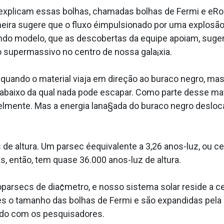
explicam essas bolhas, chamadas bolhas de Fermi e eR
ira sugere que o fluxo éimpulsionado por uma explosão 
ndo modelo, que as descobertas da equipe apoiam, suge
 supermassivo no centro de nossa gala¡xia.
quando o material viaja em direção ao buraco negro, mas
abaixo da qual nada pode escapar. Como parte desse mate
lmente. Mas a energia lana§ada do buraco negro desloca
 de altura. Um parsec éequivalente a 3,26 anos-luz, ou ce
s, então, tem quase 36.000 anos-luz de altura.
oparsecs de dia¢metro, e nosso sistema solar reside a cer
es o tamanho das bolhas de Fermi e são expandidas pela
rdo com os pesquisadores.