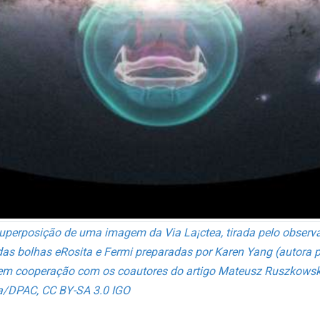
uperposição de uma imagem da Via La¡ctea, tirada pelo observa
as bolhas eRosita e Fermi preparadas por Karen Yang (autora pr
em cooperação com os coautores do artigo Mateusz Ruszkowski 
ia/DPAC, CC BY-SA 3.0 IGO