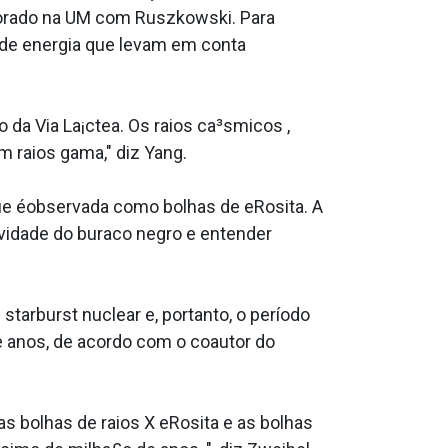
torado na UM com Ruszkowski. Para
 de energia que levam em conta
 da Via La¡ctea. Os raios ca³smicos ,
 raios gama," diz Yang.
ue éobservada como bolhas de eRosita. A
ividade do buraco negro e entender
tarburst nuclear e, portanto, o período
e anos, de acordo com o coautor do
s bolhas de raios X eRosita e as bolhas