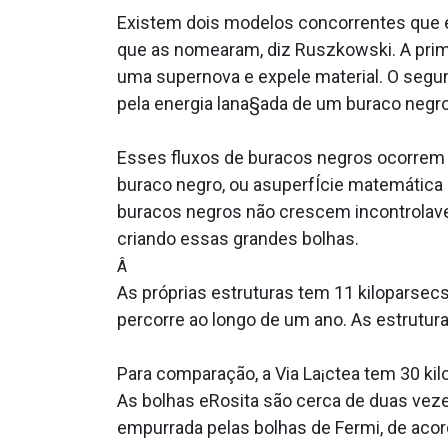
Existem dois modelos concorrentes que 
que as nomearam, diz Ruszkowski. A prime
uma supernova e expele material. O segu
pela energia lana§ada de um buraco negro
Esses fluxos de buracos negros ocorrem 
buraco negro, ou asuperfÍcie matemática 
buracos negros não crescem incontrolave
criando essas grandes bolhas.
Â
As próprias estruturas tem 11 kiloparsecs
percorre ao longo de um ano. As estrutura
Para comparação, a Via La¡ctea tem 30 kil
As bolhas eRosita são cerca de duas vez
empurrada pelas bolhas de Fermi, de aco