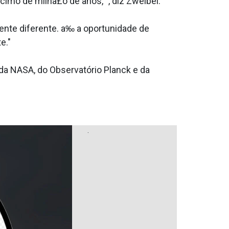
imo de milha£o de anos, ", diz Zweibel.
ente diferente. a‰ a oportunidade de
e."
a NASA, do Observatório Planck e da
.