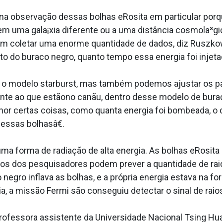
a observação dessas bolhas eRosita em particular porq
s em uma gala¡xia diferente ou a uma distância cosmola³
em coletar uma enorme quantidade de dados, diz Ruszk
to do buraco negro, quanto tempo essa energia foi injeta
 modelo starburst, mas também podemos ajustar os par
te ao que estãono canãu, dentro desse modelo de burac
r certas coisas, como quanta energia foi bombeada, o 
 essas bolhasâ€.
ma forma de radiação de alta energia. As bolhas eRosita
s dos pesquisadores podem prever a quantidade de rai
 negro inflava as bolhas, e a própria energia estava na f
a, a missão Fermi são conseguiu detectar o sinal de rai
 professora assistente da Universidade Nacional Tsing H