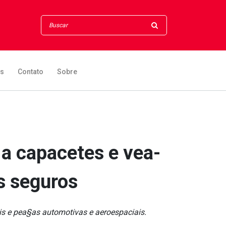
os
Contato
Sobre
 a capacetes e vea­
s seguros
s e pea§as automotivas e aeroespaciais.