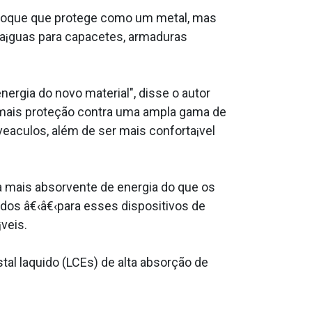
choque que protege como um metal, mas
e a¡guas para capacetes, armaduras
gia do novo material", disse o autor
 mais proteção contra uma ampla gama de
a­culos, além de ser mais conforta¡vel
a mais absorvente de energia do que os
ados â€‹â€‹para esses dispositivos de
veis.
al la­quido (LCEs) de alta absorção de