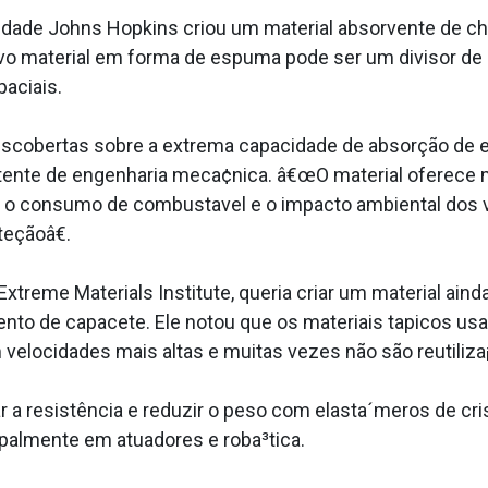
idade Johns Hopkins criou um material absorvente de 
 novo material em forma de espuma pode ser um divisor d
aciais.
bertas sobre a extrema capacidade de absorção de ener
stente de engenharia meca¢nica. â€œO material oferece
 o consumo de combusta­vel e o impacto ambiental dos ve
eçãoâ€.
eme Materials Institute, queria criar um material aind
nto de capacete. Ele notou que os materiais ta­picos us
velocidades mais altas e muitas vezes não são reutiliza¡
 resistência e reduzir o peso com elasta´meros de crist
ipalmente em atuadores e roba³tica.