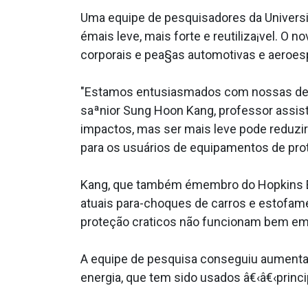
Uma equipe de pesquisadores da Univers
émais leve, mais forte e reutiliza¡vel. O
corporais e pea§as automotivas e aeroesp
"Estamos entusiasmados com nossas desco
saªnior Sung Hoon Kang, professor assi
impactos, mas ser mais leve pode reduzir
para os usuários de equipamentos de prot
Kang, que também émembro do Hopkins Extr
atuais para-choques de carros e estofame
proteção cra­ticos não funcionam bem em 
A equipe de pesquisa conseguiu aumentar a
energia, que tem sido usados â€‹â€‹princ