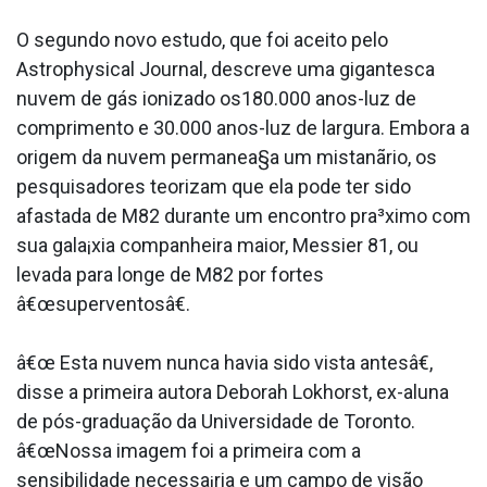
O segundo novo estudo, que foi aceito pelo
Astrophysical Journal, descreve uma gigantesca
nuvem de gás ionizado os180.000 anos-luz de
comprimento e 30.000 anos-luz de largura. Embora a
origem da nuvem permanea§a um mistanãrio, os
pesquisadores teorizam que ela pode ter sido
afastada de M82 durante um encontro pra³ximo com
sua gala¡xia companheira maior, Messier 81, ou
levada para longe de M82 por fortes
â€œsuperventosâ€.
â€œ Esta nuvem nunca havia sido vista antesâ€,
disse a primeira autora Deborah Lokhorst, ex-aluna
de pós-graduação da Universidade de Toronto.
â€œNossa imagem foi a primeira com a
sensibilidade necessa¡ria e um campo de visão