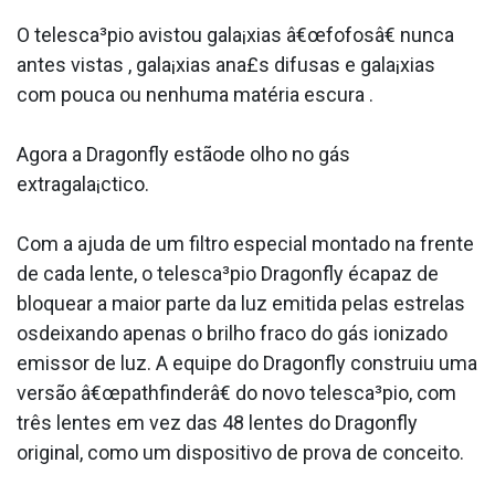
O telesca³pio avistou gala¡xias â€œfofosâ€ nunca
antes vistas , gala¡xias ana£s difusas e gala¡xias
com pouca ou nenhuma matéria escura .
Agora a Dragonfly estãode olho no gás
extragala¡ctico.
Com a ajuda de um filtro especial montado na frente
de cada lente, o telesca³pio Dragonfly écapaz de
bloquear a maior parte da luz emitida pelas estrelas
osdeixando apenas o brilho fraco do gás ionizado
emissor de luz. A equipe do Dragonfly construiu uma
versão â€œpathfinderâ€ do novo telesca³pio, com
três lentes em vez das 48 lentes do Dragonfly
original, como um dispositivo de prova de conceito.