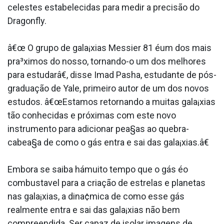
celestes estabelecidas para medir a precisão do
Dragonfly.
â€œ O grupo de gala¡xias Messier 81 éum dos mais
pra³ximos do nosso, tornando-o um dos melhores
para estudarâ€, disse Imad Pasha, estudante de pós-
graduação de Yale, primeiro autor de um dos novos
estudos. â€œEstamos retornando a muitas gala¡xias
tão conhecidas e próximas com este novo
instrumento para adicionar pea§as ao quebra-
cabea§a de como o gás entra e sai das gala¡xias.â€
Embora se saiba hámuito tempo que o gás éo
combusta­vel para a criação de estrelas e planetas
nas gala¡xias, a dina¢mica de como esse gás
realmente entra e sai das gala¡xias não bem
compreendida. Ser capaz de isolar imagens de