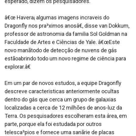
esperado, dizem os pesquisadores.
â€œ Havera¡ algumas imagens incra­veis do
Dragonfly nos pra³ximos anosâ€, disse van Dokkum,
professor de astronomia da familia Sol Goldman na
Faculdade de Artes e Ciências de Yale. â€œEste
novo manãtodo de detecção de nuvens de gás
estãoabrindo todo um novo regime de ciência para
explorar.â€
Em um par de novos estudos, a equipe Dragonfly
descreve caracteri­sticas anteriormente ocultas
dentro do gás que cerca um grupo de gala¡xias
localizadas a cerca de 12 milhões de anos-luz da
Terra. Os pesquisadores escolheram esta área, em
parte, porque ela foi estudada por outros
telesca³pios e fornece uma sanãrie de placas