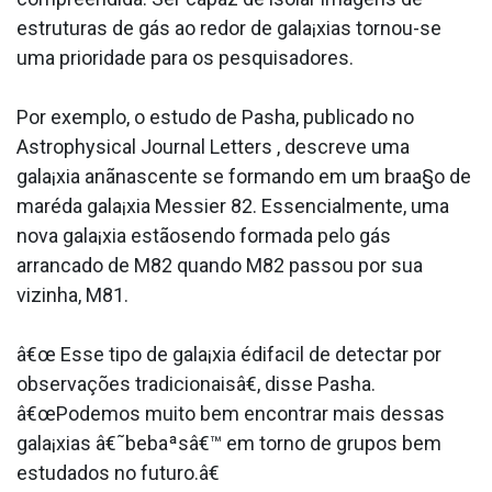
estruturas de gás ao redor de gala¡xias tornou-se
uma prioridade para os pesquisadores.
Por exemplo, o estudo de Pasha, publicado no
Astrophysical Journal Letters , descreve uma
gala¡xia anãnascente se formando em um braa§o de
maréda gala¡xia Messier 82. Essencialmente, uma
nova gala¡xia estãosendo formada pelo gás
arrancado de M82 quando M82 passou por sua
vizinha, M81.
â€œ Esse tipo de gala¡xia édifa­cil de detectar por
observações tradicionaisâ€, disse Pasha.
â€œPodemos muito bem encontrar mais dessas
gala¡xias â€˜bebaªsâ€™ em torno de grupos bem
estudados no futuro.â€