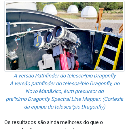
A versão Pathfinder do telesca³pio Dragonfly
A versão pathfinder do telesca³pio Dragonfly, no
Novo Manãxico, éum precursor do
pra³ximo Dragonfly Spectral Line Mapper. (Cortesia
da equipe do telesca³pio Dragonfly)
Os resultados são ainda melhores do que o