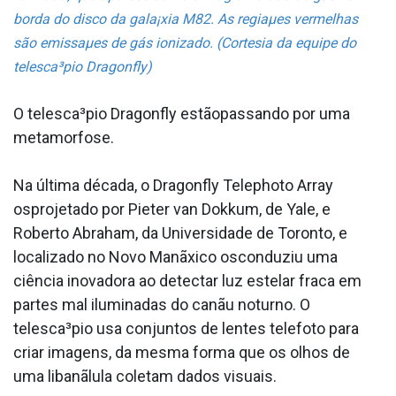
borda do disco da gala¡xia M82. As regiaµes vermelhas
são emissaµes de gás ionizado. (Cortesia da equipe do
telesca³pio Dragonfly)
O telesca³pio Dragonfly estãopassando por uma
metamorfose.
Na última década, o Dragonfly Telephoto Array
osprojetado por Pieter van Dokkum, de Yale, e
Roberto Abraham, da Universidade de Toronto, e
localizado no Novo Manãxico osconduziu uma
ciência inovadora ao detectar luz estelar fraca em
partes mal iluminadas do canãu noturno. O
telesca³pio usa conjuntos de lentes telefoto para
criar imagens, da mesma forma que os olhos de
uma libanãlula coletam dados visuais.