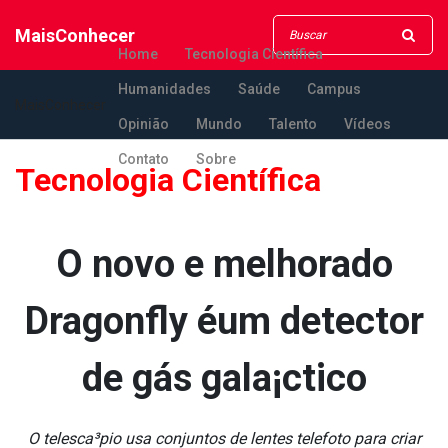
MaisConhecer
Home
Tecnologia Científica
Humanidades
Saúde
Campus
MaisConhecer
Opinião
Mundo
Talento
Vídeos
Contato
Sobre
Tecnologia Científica
O novo e melhorado
Dragonfly éum detector
de gás gala¡ctico
O telesca³pio usa conjuntos de lentes telefoto para criar