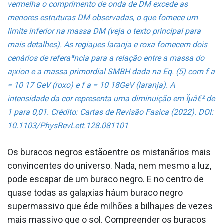
vermelha o comprimento de onda de DM excede as
menores estruturas DM observadas, o que fornece um
limite inferior na massa DM (veja o texto principal para
mais detalhes). As regiaµes laranja e roxa fornecem dois
cenários de referaªncia para a relação entre a massa do
a¡xion e a massa primordial SMBH dada na Eq. (5) com f a
= 10 17 GeV (roxo) e f a = 10 18GeV (laranja). A
intensidade da cor representa uma diminuição em Ïµâ€² de
1 para 0,01. Crédito: Cartas de Revisão Fa­sica (2022). DOI:
10.1103/PhysRevLett.128.081101
Os buracos negros estãoentre os mistanãrios mais
convincentes do universo. Nada, nem mesmo a luz,
pode escapar de um buraco negro. E no centro de
quase todas as gala¡xias háum buraco negro
supermassivo que éde milhões a bilhaµes de vezes
mais massivo que o sol. Compreender os buracos