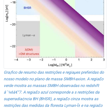
Gra¡fico de resumo das restrições e regiaµes preferidas do
nosso modelo no plano de massa SMBH-axion. A regia£o
verde mostra as massas SMBH observadas no redshift
âˆ¼6â€“7. A regia£o azul corresponde a s restrições da
superradia¢ncia BH (BHSR), a regia£o cinza mostra as
restrições das medidas da floresta Lyman-Î± e na regia£o