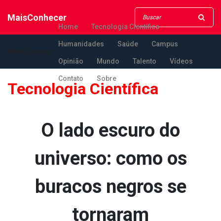
MaisConhecer
Home
Tecnologia Científica
Humanidades
Saúde
Campus
MaisConhecer
Opinião
Mundo
Talento
Vídeos
Contato
Sobre
Tecnologia Científica
O lado escuro do
universo: como os
buracos negros se
tornaram