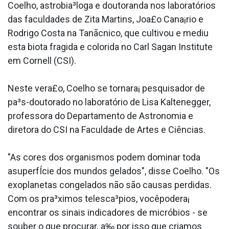
Coelho, astrobia³loga e doutoranda nos laboratórios
das faculdades de Zita Martins, Joa£o Cana¡rio e
Rodrigo Costa na Tanãcnico, que cultivou e mediu
esta biota fra­gida e colorida no Carl Sagan Institute
em Cornell (CSI).
Neste vera£o, Coelho se tornara¡ pesquisador de
pa³s-doutorado no laboratório de Lisa Kaltenegger,
professora do Departamento de Astronomia e
diretora do CSI na Faculdade de Artes e Ciências.
"As cores dos organismos podem dominar toda
asuperfÍcie dos mundos gelados", disse Coelho. "Os
exoplanetas congelados não são causas perdidas.
Com os pra³ximos telesca³pios, vocêpodera¡
encontrar os sinais indicadores de micróbios - se
souber o que procurar. a‰ por isso que criamos