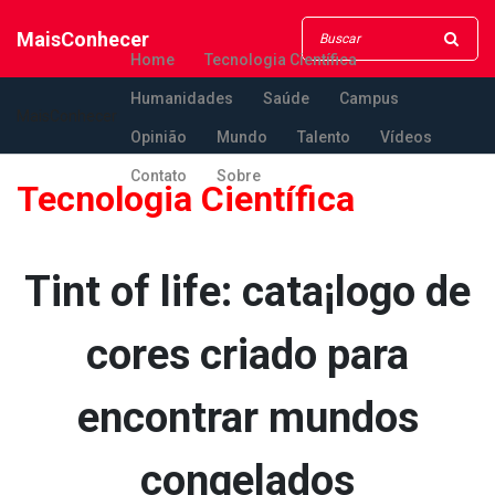
MaisConhecer
Home
Tecnologia Científica
Humanidades
Saúde
Campus
MaisConhecer
Opinião
Mundo
Talento
Vídeos
Contato
Sobre
Tecnologia Científica
Tint of life: cata¡logo de
cores criado para
encontrar mundos
congelados