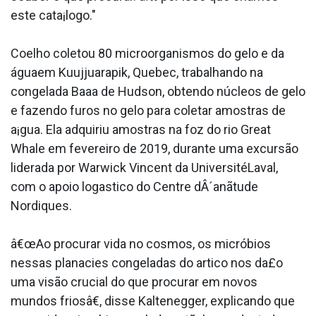
este cata¡logo."
Coelho coletou 80 microorganismos do gelo e da
águaem Kuujjuarapik, Quebec, trabalhando na
congelada Baa­a de Hudson, obtendo núcleos de gelo
e fazendo furos no gelo para coletar amostras de
a¡gua. Ela adquiriu amostras na foz do rio Great
Whale em fevereiro de 2019, durante uma excursão
liderada por Warwick Vincent da UniversitéLaval,
com o apoio loga­stico do Centre dÂ´anãtude
Nordiques.
â€œAo procurar vida no cosmos, os micróbios
nessas plana­cies congeladas do artico nos da£o
uma visão crucial do que procurar em novos
mundos friosâ€, disse Kaltenegger, explicando que