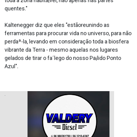
toda a zona habita¡vel, não apenas nas partes
quentes."
Kaltenegger diz que eles "estãoreunindo as
ferramentas para procurar vida no universo, para não
perdaª-la, levando em consideração toda a biosfera
vibrante da Terra - mesmo aquelas nos lugares
gelados de tirar o fa´lego do nosso Pa¡lido Ponto
Azul".
.