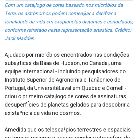
Com um cata¡logo de cores baseado nos micróbios da
Terra, os astrônomos podem comea§ar a decifrar a
tonalidade da vida em exoplanetas distantes e congelados,
conforme retratado nesta representação arta­stica. Crédito:
Jack Madden
Ajudado por micróbios encontrados nas condições
suba¡rticas da Baa­a de Hudson, no Canada¡, uma
equipe internacional - incluindo pesquisadores do
Instituto Superior de Agronomia e Tanãcnico de
Portugal, da UniversitéLaval em Quebec e Cornell -
criou o primeiro cata¡logo de cores de assinaturas
desuperfÍcies de planetas gelados para descobrir a
existaªncia de vida no cosmos.
Amedida que os telesca³pios terrestres e espaciais
se tornam maiores e podem sondar a atmosfera de