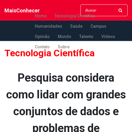
MaisConhecer
Home
Tecnologia Científica
Humanidades
Saúde
Campus
MaisConhecer
Opinião
Mundo
Talento
Vídeos
Contato
Sobre
Tecnologia Científica
Pesquisa considera
como lidar com grandes
conjuntos de dados e
problemas de