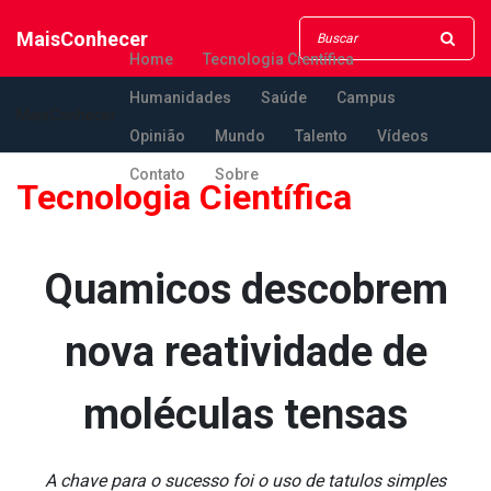
MaisConhecer
Home
Tecnologia Científica
Humanidades
Saúde
Campus
MaisConhecer
Opinião
Mundo
Talento
Vídeos
Contato
Sobre
Tecnologia Científica
Qua­micos descobrem
nova reatividade de
moléculas tensas
A chave para o sucesso foi o uso de ta­tulos simples