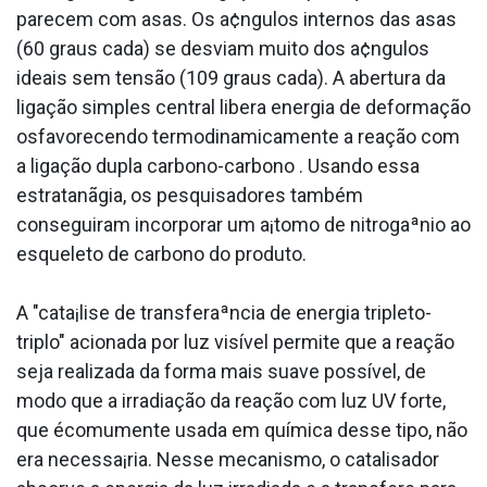
parecem com asas. Os a¢ngulos internos das asas
(60 graus cada) se desviam muito dos a¢ngulos
ideais sem tensão (109 graus cada). A abertura da
ligação simples central libera energia de deformação
osfavorecendo termodinamicamente a reação com
a ligação dupla carbono-carbono . Usando essa
estratanãgia, os pesquisadores também
conseguiram incorporar um a¡tomo de nitrogaªnio ao
esqueleto de carbono do produto.
A "cata¡lise de transferaªncia de energia tripleto-
triplo" acionada por luz visível permite que a reação
seja realizada da forma mais suave possí­vel, de
modo que a irradiação da reação com luz UV forte,
que écomumente usada em química desse tipo, não
era necessa¡ria. Nesse mecanismo, o catalisador