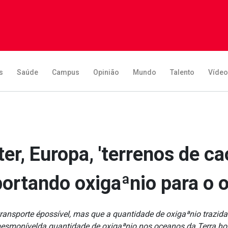
s
Saúde
Campus
Opinião
Mundo
Talento
Víde
ter, Europa, 'terrenos de c
portando oxigaªnio para o 
ansporte épossí­vel, mas que a quantidade de oxigaªnio trazid
esmonívelda quantidade de oxigaªnio nos oceanos da Terra hoj