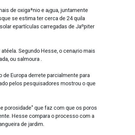
nais de oxigaªnio e a¡gua, juntamente
que se estima ter cerca de 24 quila
olar epartículas carregadas de Jaºpiter
 atéela. Segundo Hesse, o cena¡rio mais
ada, ou salmoura .
 de Europa derrete parcialmente para
iado pelos pesquisadores mostrou o que
de porosidade" que faz com que os poros
mente. Hesse compara o processo com a
gueira de jardim.