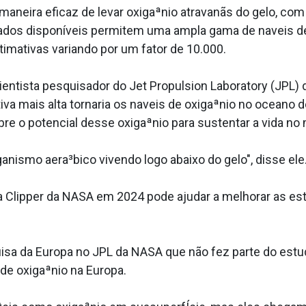
aneira eficaz de levar oxigaªnio atravanãs do gelo, com
ados disponí­veis permitem uma ampla gama de na­veis d
imativas variando por um fator de 10.000.
entista pesquisador do Jet Propulsion Laboratory (JPL) 
tiva mais alta tornaria os na­veis de oxigaªnio no ocean
e o potencial desse oxigaªnio para sustentar a vida no
nismo aera³bico vivendo logo abaixo do gelo", disse ele
 Clipper da NASA em 2024 pode ajudar a melhorar as est
uisa da Europa no JPL da NASA que não fez parte do est
de oxigaªnio na Europa.