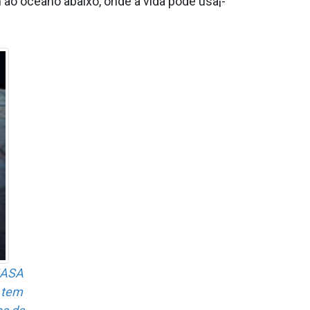
o oceano abaixo, onde a vida pode usa¡-
NASA
a tem