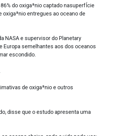
 86% do oxigaªnio captado nasuperfÍcie
e oxigaªnio entregues ao oceano de
da NASA e supervisor do Planetary
o de Europa semelhantes aos dos oceanos
 mar escondido.
.
imativas de oxigaªnio e outros
udo, disse que o estudo apresenta uma