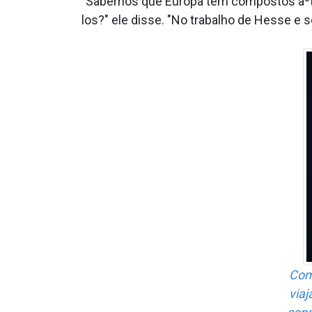
"Sabemos que Europa tem compostos aºte
los?" ele disse. "No trabalho de Hesse e 
Com
viaj