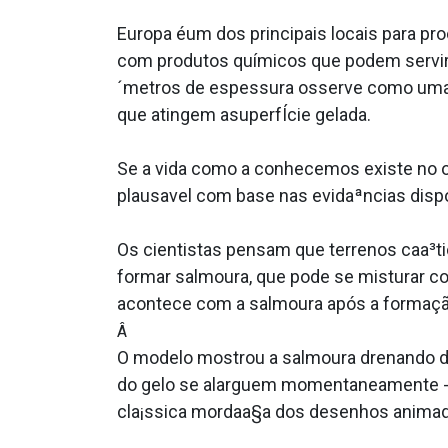
Europa éum dos principais locais para pro
com produtos químicos que podem servir c
´metros de espessura osserve como uma ba
que atingem asuperfÍcie gelada.
Se a vida como a conhecemos existe no o
plausa­vel com base nas evidaªncias dispo
Os cientistas pensam que terrenos caa³t
formar salmoura, que pode se misturar c
acontece com a salmoura após a formação
Â
O modelo mostrou a salmoura drenando de
do gelo se alarguem momentaneamente - 
cla¡ssica mordaa§a dos desenhos animad