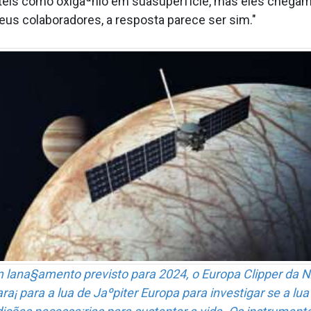
is como oxigaªnio em suasuperfÍcie, mas eles chegam a
seus colaboradores, a resposta parece ser sim."
 lana§amento previsto para 2024, o Europa Clipper da 
ara¡ para a lua de Jaºpiter Europa para investigar se a lu