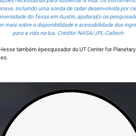
ições necessa¡rias para sustentar a vida. Os instrument
nave, incluindo uma sonda de radar desenvolvida por cie
iversidade do Texas em Austin, ajudara£o os pesquisad
r mais sobre a disponibilidade e acessibilidade dos ingr
para a vida na lua. Crédito: NASA/JPL-Caltech
 Hesse também épesquisador do UT Center for Planetary S
ces.