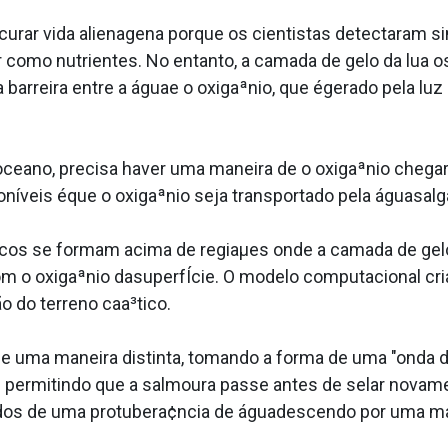
curar vida aliena­gena porque os cientistas detectaram si
omo nutrientes. No entanto, a camada de gelo da lua os
rreira entre a águae o oxigaªnio, que égerado pela luz s
ceano, precisa haver uma maneira de o oxigaªnio chegar
ní­veis éque o oxigaªnio seja transportado pela águasalg
icos se formam acima de regiaµes onde a camada de gelo
om o oxigaªnio dasuperfÍcie. O modelo computacional cr
 do terreno caa³tico.
 uma maneira distinta, tomando a forma de uma "onda 
permitindo que a salmoura passe antes de selar nova
os de uma protubera¢ncia de águadescendo por uma man