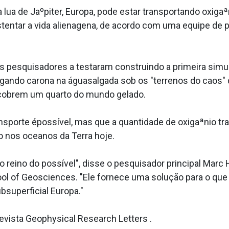
lua de Jaºpiter, Europa, pode estar transportando oxiga
stentar a vida aliena­gena, de acordo com uma equipe de 
 os pesquisadores a testaram construindo a primeira si
ando carona na águasalgada sob os "terrenos do caos" 
 cobrem um quarto do mundo gelado.
sporte épossí­vel, mas que a quantidade de oxigaªnio tr
 nos oceanos da Terra hoje.
reino do possí­vel", disse o pesquisador principal Mar
ol of Geosciences. "Ele fornece uma solução para o q
bsuperficial Europa."
evista Geophysical Research Letters .