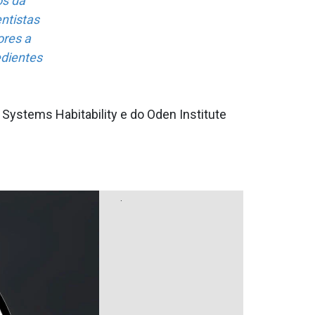
os da
ntistas
ores a
edientes
ystems Habitability e do Oden Institute
.