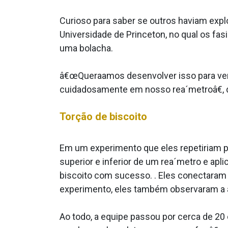
Curioso para saber se outros haviam exp
Universidade de Princeton, no qual os fa­
uma bolacha.
â€œQuera­amos desenvolver isso para ver
cuidadosamente em nosso rea´metroâ€, d
Torção de biscoito
Em um experimento que eles repetiriam pa
superior e inferior de um rea´metro e apl
biscoito com sucesso. . Eles conectaram 
experimento, eles também observaram a â
Ao todo, a equipe passou por cerca de 20 