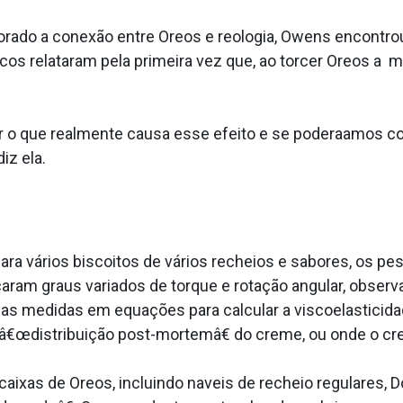
lorado a conexão entre Oreos e reologia, Owens encont
sicos relataram pela primeira vez que, ao torcer Oreos 
 o que realmente causa esse efeito e se podera­amos c
iz ela.
ra vários biscoitos de vários recheios e sabores, os p
icaram graus variados de torque e rotação angular, obser
as medidas em equações para calcular a viscoelasticidad
€œdistribuição post-mortemâ€ do creme, ou onde o cre
caixas de Oreos, incluindo na­veis de recheio regulares, 