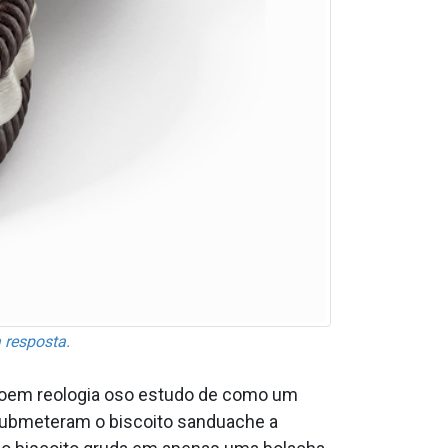
 resposta.
ãoem reologia oso estudo de como um
submeteram o biscoito sandua­che a