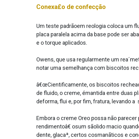
Conexa£o de confecção
Um teste padrãoem reologia coloca um flu
placa paralela acima da base pode ser aba
e o torque aplicados.
Owens, que usa regularmente um rea´metro 
notar uma semelhança com biscoitos rec
â€œCientificamente, os biscoitos reche
de fluido, o creme, émantida entre duas p
deforma, flui e, por fim, fratura, levando 
Embora o creme Oreo possa não parecer p
rendimentoâ€ osum sãolido macio quando
dente, glacaª, certos cosmanãticos e con