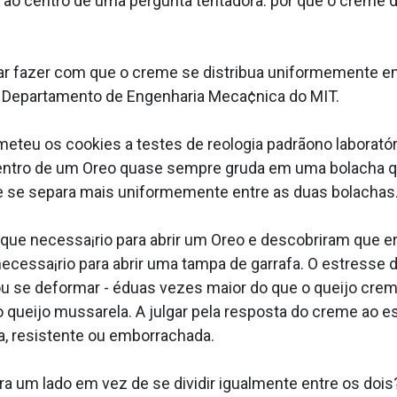
r ao centro de uma pergunta tentadora: por que o creme
ar fazer com que o creme se distribua uniformemente en
 do Departamento de Engenharia Meca¢nica do MIT.
teu os cookies a testes de reologia padrãono laboratór
centro de um Oreo quase sempre gruda em uma bolacha q
me se separa mais uniformemente entre as duas bolachas
e necessa¡rio para abrir um Oreo e descobriram que er
cessa¡rio para abrir uma tampa de garrafa. O estresse de
r ou se deformar - éduas vezes maior do que o queijo cr
ijo mussarela. A julgar pela resposta do creme ao estr
, resistente ou emborrachada.
ara um lado em vez de se dividir igualmente entre os doi