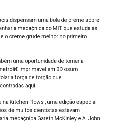
epois dispensam uma bola de creme sobre
genharia meca¢nica do MIT que estuda as
e o creme grude melhor no primeiro
bém uma oportunidade de tornar a
´metroâ€ imprima­vel em 3D osum
olar a força de torção que
contradas aqui .
oje na Kitchen Flows , uma edição especial
órios de muitos cientistas estavam
aria meca¢nica Gareth McKinley e A. John