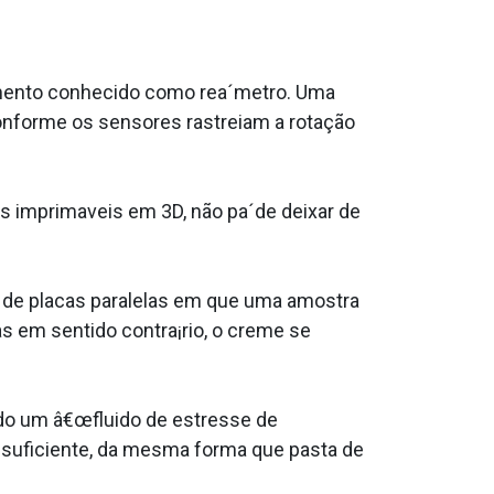
rumento conhecido como rea´metro. Uma
 conforme os sensores rastreiam a rotação
s imprima­veis em 3D, não pa´de deixar de
 de placas paralelas em que uma amostra
as em sentido contra¡rio, o creme se
do um â€œfluido de estresse de
 suficiente, da mesma forma que pasta de