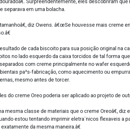
douradoâ€. Surpreendentemente, eles descobriram que n
e separava em uma bolacha.
amanhoâ€, diz Owens. â€œSe houvesse mais creme entre
o.â€
ultado de cada biscoito para sua posição original na ca
oitos no lado esquerdo da caixa torcidos de tal forma qu
o separados com creme principalmente no wafer esquerdo
 ambientais pa³s-fabricação, como aquecimento ou empu
ernas, mesmo antes de torcer.
s do creme Oreo poderia ser aplicado ao projeto de out
a mesma classe de materiais que o creme Oreoâ€, diz 
quando estou tentando imprimir eletra´nicos flexa­veis a 
 exatamente da mesma maneira.â€