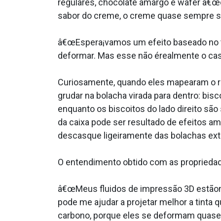
regulares, chocolate amargo e wafer â€œ
sabor do creme, o creme quase sempre s
â€œEspera¡vamos um efeito baseado no t
deformar. Mas esse não érealmente o cas
Curiosamente, quando eles mapearam o res
grudar na bolacha virada para dentro: bisc
enquanto os biscoitos do lado direito sã
da caixa pode ser resultado de efeitos
descasque ligeiramente das bolachas ext
O entendimento obtido com as propriedade
â€œMeus fluidos de impressão 3D estãon
pode me ajudar a projetar melhor a tinta 
carbono, porque eles se deformam quase