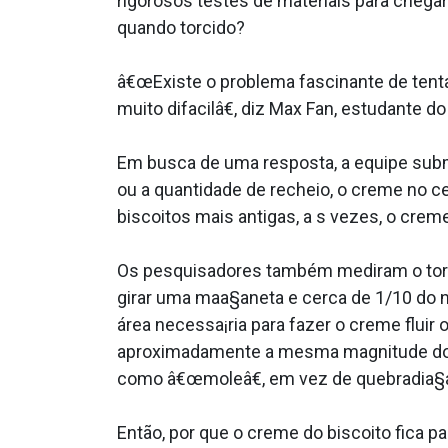
rigorosos testes de materiais para chega
quando torcido?
â€œExiste o problema fascinante de tent
muito difa­cilâ€, diz Max Fan, estudante
Em busca de uma resposta, a equipe subme
ou a quantidade de recheio, o creme no 
biscoitos mais antigas, a s vezes, o cre
Os pesquisadores também mediram o torqu
girar uma maa§aneta e cerca de 1/10 do ne
área necessa¡ria para fazer o creme flui
aproximadamente a mesma magnitude do que
como â€œmoleâ€, em vez de quebradia§a
Então, por que o creme do biscoito fica p