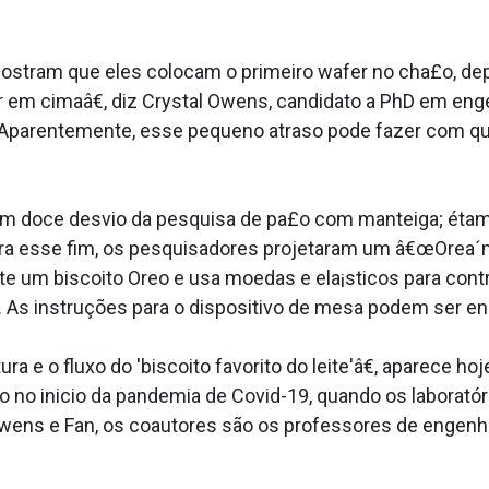
ostram que eles colocam o primeiro wafer no cha£o, d
r em cimaâ€, diz Crystal Owens, candidato a PhD em en
œAparentemente, esse pequeno atraso pode fazer com qu
m doce desvio da pesquisa de pa£o com manteiga; étam
 Para esse fim, os pesquisadores projetaram um â€œOrea
e um biscoito Oreo e usa moedas e ela¡sticos para contr
. As instruções para o dispositivo de mesa podem ser en
ra e o fluxo do 'biscoito favorito do leite'â€, aparece h
ido no ini­cio da pandemia de Covid-19, quando os laborat
 Owens e Fan, os coautores são os professores de engenh