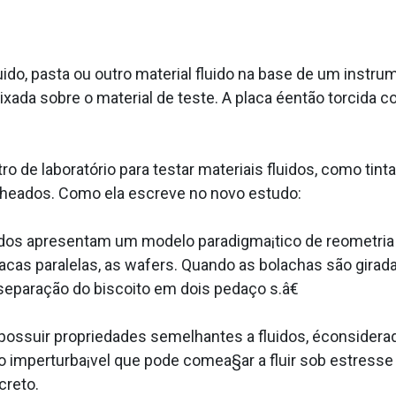
ido, pasta ou outro material fluido na base de um inst
ixada sobre o material de teste. A placa éentão torcida
de laboratório para testar materiais fluidos, como tinta
heados. Como ela escreve no novo estudo:
ados apresentam um modelo paradigma¡tico de reometria
lacas paralelas, as wafers. Quando as bolachas são girad
a separação do biscoito em dois pedaço s.â€
ossuir propriedades semelhantes a fluidos, éconsidera
 imperturba¡vel que pode comea§ar a fluir sob estresse
creto.