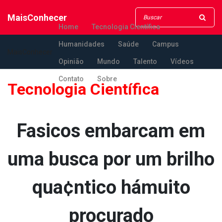
MaisConhecer
Home
Tecnologia Científica
Humanidades
Saúde
Campus
MaisConhecer
Opinião
Mundo
Talento
Vídeos
Contato
Sobre
Tecnologia Científica
Fa­sicos embarcam em
uma busca por um brilho
qua¢ntico hámuito
procurado