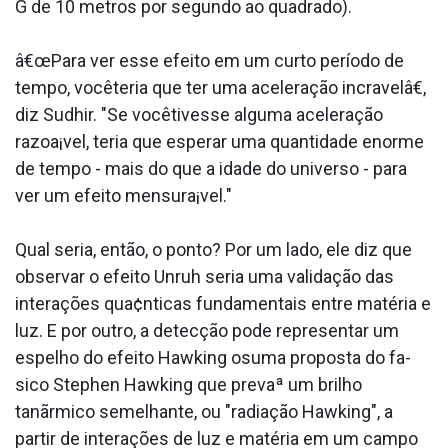
G de 10 metros por segundo ao quadrado).
â€œPara ver esse efeito em um curto período de
tempo, vocêteria que ter uma aceleração incra­velâ€,
diz Sudhir. "Se vocêtivesse alguma aceleração
razoa¡vel, teria que esperar uma quantidade enorme
de tempo - mais do que a idade do universo - para
ver um efeito mensura¡vel."
Qual seria, então, o ponto? Por um lado, ele diz que
observar o efeito Unruh seria uma validação das
interações qua¢nticas fundamentais entre matéria e
luz. E por outro, a detecção pode representar um
espelho do efeito Hawking osuma proposta do fa­
sico Stephen Hawking que prevaª um brilho
tanãrmico semelhante, ou "radiação Hawking", a
partir de interações de luz e matéria em um campo