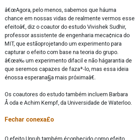
â€œAgora, pelo menos, sabemos que háuma
chance em nossas vidas de realmente vermos esse
efeitoâ€, diz o coautor do estudo Vivishek Sudhir,
professor assistente de engenharia meca¢nica do
MIT, que estãoprojetando um experimento para
capturar o efeito com base na teoria do grupo.
â€œa‰ um experimento difa­cil e não hágarantia de
que seremos capazes de fazaª-lo, mas essa ideia
énossa esperana§a mais próximaâ€.
Os coautores do estudo também incluem Barbara
Å oda e Achim Kempf, da Universidade de Waterloo.
Fechar conexa£o
O efeito Unruh também éconhecido como efeito