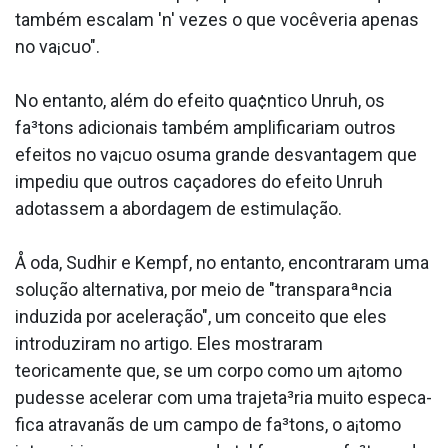
também escalam 'n' vezes o que vocêveria apenas
no va¡cuo".
No entanto, além do efeito qua¢ntico Unruh, os
fa³tons adicionais também amplificariam outros
efeitos no va¡cuo osuma grande desvantagem que
impediu que outros caçadores do efeito Unruh
adotassem a abordagem de estimulação.
Å oda, Sudhir e Kempf, no entanto, encontraram uma
solução alternativa, por meio de "transparaªncia
induzida por aceleração", um conceito que eles
introduziram no artigo. Eles mostraram
teoricamente que, se um corpo como um a¡tomo
pudesse acelerar com uma trajeta³ria muito especa­
fica atravanãs de um campo de fa³tons, o a¡tomo