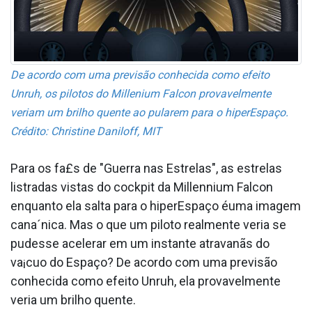
De acordo com uma previsão conhecida como efeito
Unruh, os pilotos do Millenium Falcon provavelmente
veriam um brilho quente ao pularem para o hiperEspaço.
Crédito: Christine Daniloff, MIT
Para os fa£s de "Guerra nas Estrelas", as estrelas
listradas vistas do cockpit da Millennium Falcon
enquanto ela salta para o hiperEspaço éuma imagem
cana´nica. Mas o que um piloto realmente veria se
pudesse acelerar em um instante atravanãs do
va¡cuo do Espaço? De acordo com uma previsão
conhecida como efeito Unruh, ela provavelmente
veria um brilho quente.