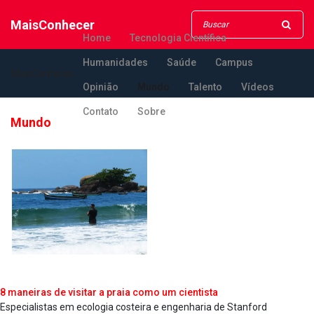
MaisConhecer
Home
Tecnologia Científica
Humanidades
Saúde
Campus
MaisConhecer
Opinião
Mundo
Talento
Vídeos
Contato
Sobre
Mundo
8 maneiras de visitar a praia como um cientista
Especialistas em ecologia costeira e engenharia de Stanford