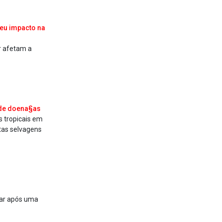
seu impacto na
r afetam a
 de doena§as
s tropicais em
tas selvagens
rar após uma