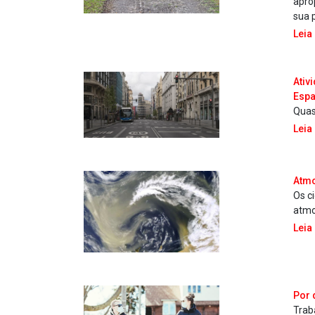
apro
sua p
Leia
Ativ
Espa
Quas
Leia
Atmo
Os c
atmo
Leia
Por 
Trab