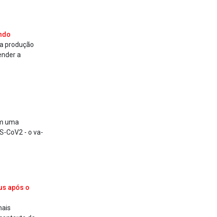
undo
 a produção
ender a
om uma
S-CoV2 - o va­
us após o
mais