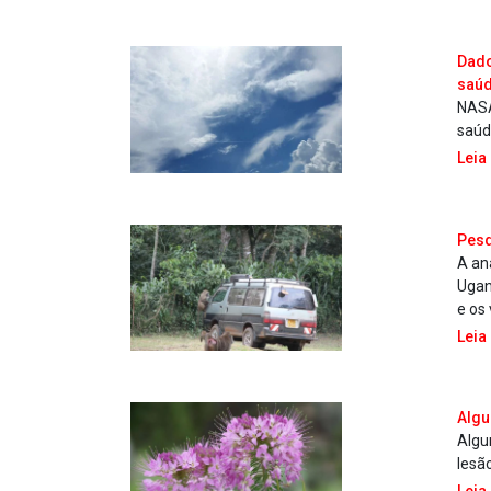
Dado
saú
NASA
saúd
Leia
Pesq
A an
Ugan
e os
Leia
Algu
Algu
lesã