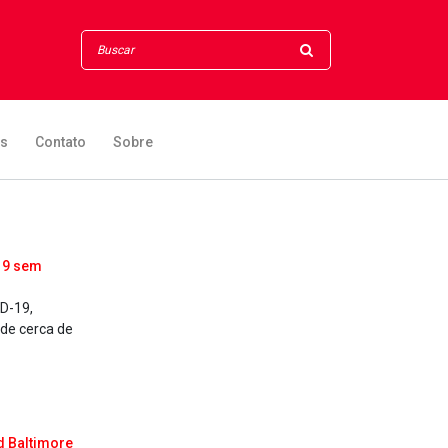
os
Contato
Sobre
19 sem
D-19,
de cerca de
d Baltimore