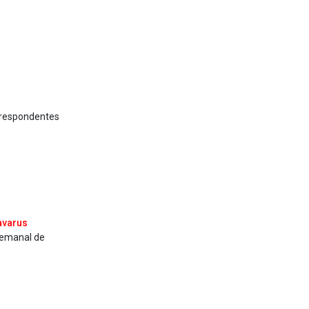
orrespondentes
va­rus
semanal de