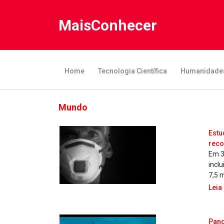
MaisConhecer
Home
Tecnologia Científica
Humanidade
Mundo
Estu
reco
Em 3
incl
7,5 
Leia
Pand