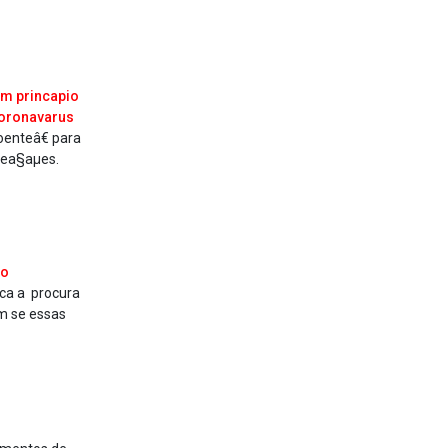
m princa­pio
oronava­rus
oenteâ€ para
tea§aµes.
to
ca a procura
m se essas