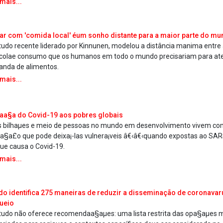
 mais...
ar com 'comida local' éum sonho distante para a maior parte do m
tudo recente liderado por Kinnunen, modelou a distância ma­nima entre
­colae consumo que os humanos em todo o mundo precisariam para at
nda de alimentos.
 mais...
a§a do Covid-19 aos pobres globais
s bilhaµes e meio de pessoas no mundo em desenvolvimento vivem c
aa§a£o que pode deixa¡-las vulnera¡veis â€‹â€‹quando expostas ao SAR
que causa o Covid-19.
 mais...
do identifica 275 maneiras de reduzir a disseminação de coronava­r
ueio
tudo não oferece recomendaa§aµes: uma lista restrita das opa§aµes 