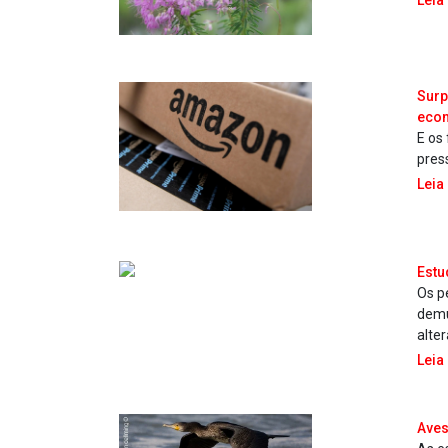
Leia
Surp
econ
E os
pres
Leia
Estu
Os p
demu
alte
Leia
Aves