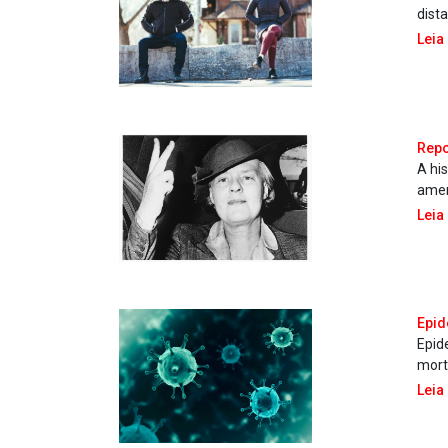
dist
Leia
Repo
A hi
amer
Leia
Epid
Epid
mort
Leia