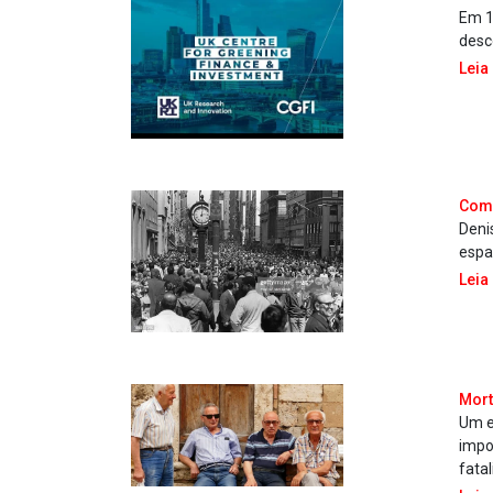
Em 1
desc
Leia
Como
Deni
espa
Leia
Mort
Um e
impo
fata