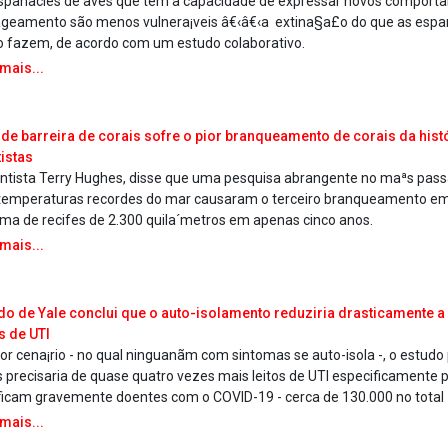
spanãcies de aves que tem a capacidade de expressar novos comport
ageamento são menos vulnera¡veis â€‹â€‹a extina§a£o do que as espa
o fazem, de acordo com um estudo colaborativo.
 mais...
de barreira de corais sofre o pior branqueamento de corais da histó
tistas
entista Terry Hughes, disse que uma pesquisa abrangente no maªs pas
temperaturas recordes do mar causaram o terceiro branqueamento e
ema de recifes de 2.300 quila´metros em apenas cinco anos.
 mais...
do de Yale conclui que o auto-isolamento reduziria drasticamente 
os de UTI
ior cena¡rio - no qual ninguanãm com sintomas se auto-isola -, o estudo
s precisaria de quase quatro vezes mais leitos de UTI especificamente
ficam gravemente doentes com o COVID-19 - cerca de 130.000 no total
 mais...