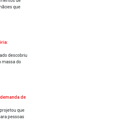
amentos de
nãcies que
ria:
sado descobriu
m massa do
a demanda de
 projetou que
 para pessoas