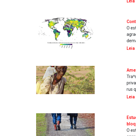
Leia
Cont
O es
agra
dema
Leia
Amea
Traª
priv
rus 
Leia
Estu
bloq
O es