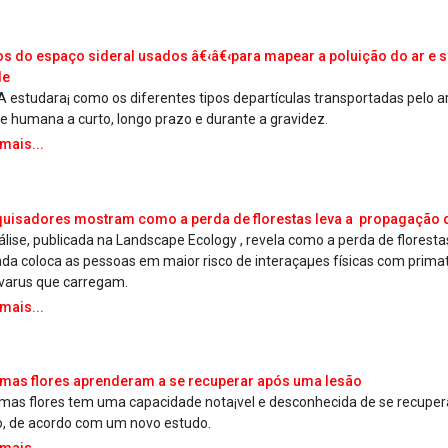
s do espaço sideral usados â€‹â€‹para mapear a poluição do ar e 
de
 estudara¡ como os diferentes tipos departículas transportadas pelo a
e humana a curto, longo prazo e durante a gravidez.
 mais...
uisadores mostram como a perda de florestas leva a propagação
álise, publicada na Landscape Ecology , revela como a perda de floresta
da coloca as pessoas em maior risco de interaçaµes físicas com prima
 va­rus que carregam.
 mais...
mas flores aprenderam a se recuperar após uma lesão
mas flores tem uma capacidade nota¡vel e desconhecida de se recupe
o, de acordo com um novo estudo.