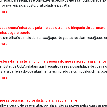
priadas para regiaµes e contextos específicos deve ser considerada no
rova¡vel efica¡cia, custo, praticidade e justia§a.
 mais...
idade econa´mica caiu pela metade durante o bloqueio de coronava­
nha, sugere estudo
e um bilha£o e meio de transaa§aµes de gastos revelam reaa§aµes 
 mais...
sfera da Terra tem muito mais poeira do que se acreditava anterio
ientistas da UCLA relatam que háquatro vezes a quantidade de poeira 
sfera da Terra do que atualmente ésimulado pelos modelos clima¡ticos
 mais...
que as pessoas não se distanciaram socialmente
alho e desejo de se exercitar, socializar são as razões pelas quais as p