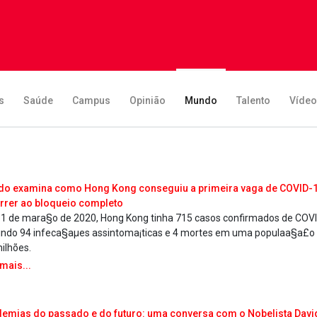
s
Saúde
Campus
Opinião
Mundo
Talento
Víde
do examina como Hong Kong conseguiu a primeira vaga de COVID-
rrer ao bloqueio completo
1 de mara§o de 2020, Hong Kong tinha 715 casos confirmados de COVI
uindo 94 infeca§aµes assintoma¡ticas e 4 mortes em uma populaa§a£o 
milhões.
 mais...
emias do passado e do futuro: uma conversa com o Nobelista Davi