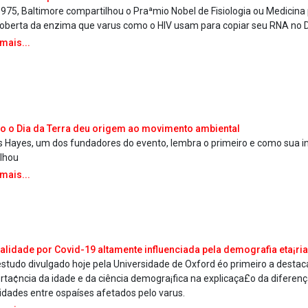
975, Baltimore compartilhou o Praªmio Nobel de Fisiologia ou Medicina
oberta da enzima que va­rus como o HIV usam para copiar seu RNA no 
 mais...
 o Dia da Terra deu origem ao movimento ambiental
s Hayes, um dos fundadores do evento, lembra o primeiro e como sua in
lhou
 mais...
alidade por Covid-19 altamente influenciada pela demografia eta¡ria
studo divulgado hoje pela Universidade de Oxford éo primeiro a destac
rta¢ncia da idade e da ciência demogra¡fica na explicaça£o da diferen
lidades entre ospaíses afetados pelo va­rus.