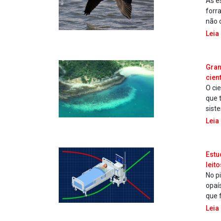
As e
forr
não 
Leia
Gran
cien
O ci
que 
sist
Leia
Estu
leit
No p
opaí
que 
Leia