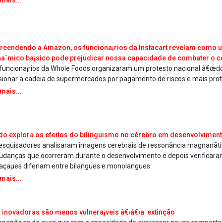
 mais...
reendendo a Amazon, os funciona¡rios da Instacart revelam como u
a´mico ba¡sico pode prejudicar nossa capacidade de combater o c
 funciona¡rios da Whole Foods organizaram um protesto nacional â€œd
sionar a cadeia de supermercados por pagamento de riscos e mais pro
 mais...
do explora os efeitos do bilinguismo no cérebro em desenvolvimen
esquisadores analisaram imagens cerebrais de ressonância magnanãti
danças que ocorreram durante o desenvolvimento e depois verificara
raçaµes diferiam entre bila­ngues e monola­ngues.
 mais...
 inovadoras são menos vulnera¡veis â€‹â€‹a extinção