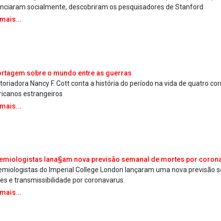
anciaram socialmente, descobriram os pesquisadores de Stanford
 mais...
rtagem sobre o mundo entre as guerras
storiadora Nancy F. Cott conta a história do período na vida de quatro c
icanos estrangeiros
 mais...
emiologistas lana§am nova previsão semanal de mortes por corona
emiologistas do Imperial College London lançaram uma nova previsão 
es e transmissibilidade por coronava­rus.
 mais...