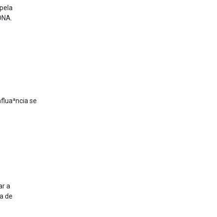
 pela
DNA.
fluaªncia se
ar a
ça de