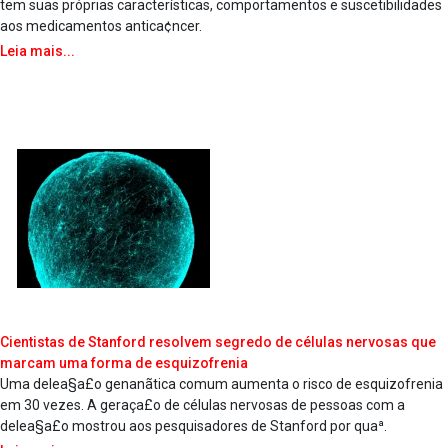
tem suas próprias caracterí­sticas, comportamentos e suscetibilidades
aos medicamentos antica¢ncer.
Leia mais...
Cientistas de Stanford resolvem segredo de células nervosas que
marcam uma forma de esquizofrenia
Uma delea§a£o genanãtica comum aumenta o risco de esquizofrenia
em 30 vezes. A geraça£o de células nervosas de pessoas com a
delea§a£o mostrou aos pesquisadores de Stanford por quaª.