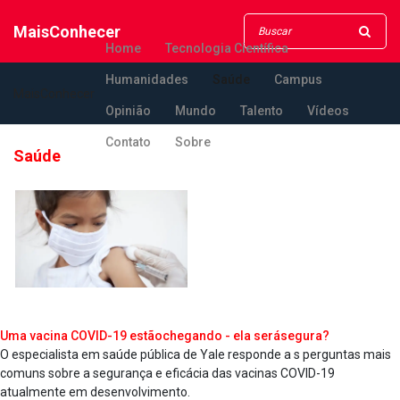
MaisConhecer
Home
Tecnologia Científica
Humanidades
Saúde
Campus
MaisConhecer
Opinião
Mundo
Talento
Vídeos
Contato
Sobre
Saúde
Uma vacina COVID-19 estãochegando - ela serásegura?
O especialista em saúde pública de Yale responde a s perguntas mais
comuns sobre a segurança e eficácia das vacinas COVID-19
atualmente em desenvolvimento.