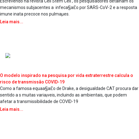
Escrevendo na revista Cell Stem Cell , os pesquisadores detalham os
mecanismos subjacentes a infeca§a£o por SARS-CoV-2 e a resposta
imune inata precoce nos pulmaµes.
Leia mais...
O modelo inspirado na pesquisa por vida extraterrestre calcula o
risco de transmissão COVID-19
Como a famosa equaa§a£o de Drake, a desigualdade CAT procura dar
sentido a s muitas varia¡veis, incluindo as ambientais, que podem
afetar a transmissibilidade de COVID-19
Leia mais...