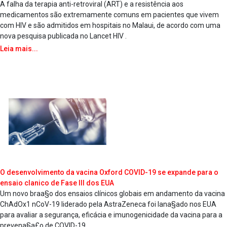
A falha da terapia anti-retroviral (ART) e a resistência aos
medicamentos são extremamente comuns em pacientes que vivem
com HIV e são admitidos em hospitais no Malaui, de acordo com uma
nova pesquisa publicada no Lancet HIV .
Leia mais...
O desenvolvimento da vacina Oxford COVID-19 se expande para o
ensaio cla­nico de Fase III dos EUA
Um novo braa§o dos ensaios clínicos globais em andamento da vacina
ChAdOx1 nCoV-19 liderado pela AstraZeneca foi lana§ado nos EUA
para avaliar a segurança, eficácia e imunogenicidade da vacina para a
prevena§a£o de COVID-19.