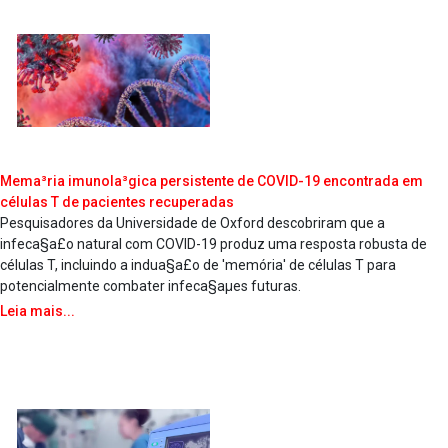
Mema³ria imunola³gica persistente de COVID-19 encontrada em
células T de pacientes recuperadas
Pesquisadores da Universidade de Oxford descobriram que a
infeca§a£o natural com COVID-19 produz uma resposta robusta de
células T, incluindo a indua§a£o de 'memória' de células T para
potencialmente combater infeca§aµes futuras.
Leia mais...