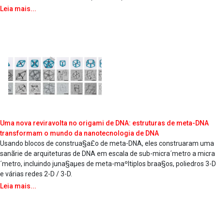
Leia mais...
Uma nova reviravolta no origami de DNA: estruturas de meta-DNA
transformam o mundo da nanotecnologia de DNA
Usando blocos de construa§a£o de meta-DNA, eles construa­ram uma
sanãrie de arquiteturas de DNA em escala de sub-micra´metro a micra
´metro, incluindo juna§aµes de meta-maºltiplos braa§os, poliedros 3-D
e várias redes 2-D / 3-D.
Leia mais...