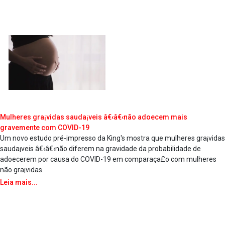
Mulheres gra¡vidas sauda¡veis â€‹â€‹não adoecem mais
gravemente com COVID-19
Um novo estudo pré-impresso da King's mostra que mulheres gra¡vidas
sauda¡veis â€‹â€‹não diferem na gravidade da probabilidade de
adoecerem por causa do COVID-19 em comparaça£o com mulheres
não gra¡vidas.
Leia mais...