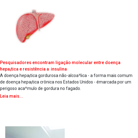
Pesquisadores encontram ligação molecular entre doença
hepa¡tica e resistência a insulina
A doença hepa¡tica gordurosa não-alcoa³lica - a forma mais comum
de doença hepa¡tica crônica nos Estados Unidos - émarcada por um
perigoso acaºmulo de gordura no fa­gado.
Leia mais...