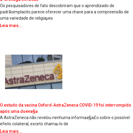
Os pesquisadores de fato descobriram que o aprendizado de
padrãoimpla­cito parece oferecer uma chave para a compreensão de
uma variedade de religiaµes.
Leia mais...
O estudo da vacina Oxford-AstraZeneca COVID-19 foi interrompido
após uma doena§a
A AstraZeneca não revelou nenhuma informaa§a£o sobre o possí­vel
efeito colateral, exceto chama¡-lo de
Leia mais...