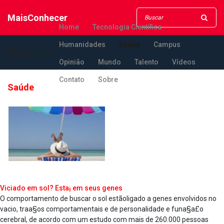
MaisConhecer
Home
Tecnologia Científica
Humanidades
Saúde
Campus
MaisConhecer
Opinião
Mundo
Talento
Vídeos
Contato
Sobre
Saúde
Viciado em sol? Esta¡ em seus genes
O comportamento de buscar o sol estãoligado a genes envolvidos no
va­cio, traa§os comportamentais e de personalidade e funa§a£o
cerebral, de acordo com um estudo com mais de 260.000 pessoas