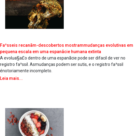
Fa³sseis recanãm-descobertos mostrammudanças evolutivas em
pequena escala em uma espanãcie humana extinta
A evolua§a£o dentro de uma espanãcie pode ser difa­cil de ver no
registro fa³ssil. Asmudanças podem ser sutis, e o registro fa³ssil
énotoriamente incompleto.
Leia mais...