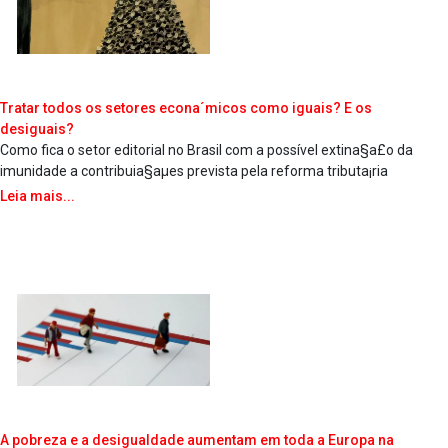
Tratar todos os setores econa´micos como iguais? E os
desiguais?
Como fica o setor editorial no Brasil com a possí­vel extina§a£o da
imunidade a contribuia§aµes prevista pela reforma tributa¡ria
Leia mais...
A pobreza e a desigualdade aumentam em toda a Europa na