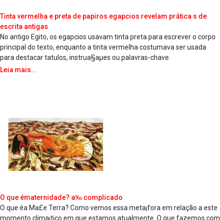
Tinta vermelha e preta de papiros ega­pcios revelam prática s de
escrita antigas
No antigo Egito, os ega­pcios usavam tinta preta para escrever o corpo
principal do texto, enquanto a tinta vermelha costumava ser usada
para destacar ta­tulos, instrua§aµes ou palavras-chave.
Leia mais...
O que ématernidade? a‰ complicado
O que éa Ma£e Terra? Como vemos essa meta¡fora em relação a este
momento clima¡tico em que estamos atualmente. O que fazemos com