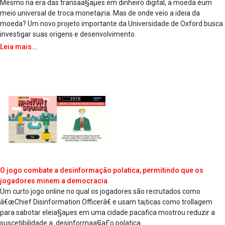
Mesmo na era das transaa§aµes em dinheiro digital, a moeda éum
meio universal de troca moneta¡ria. Mas de onde veio a ideia da
moeda? Um novo projeto importante da Universidade de Oxford busca
investigar suas origens e desenvolvimento.
Leia mais...
O jogo combate a desinformação pola­tica, permitindo que os
jogadores minem a democracia
Um curto jogo online no qual os jogadores são recrutados como
â€œChief Disinformation Officerâ€ e usam ta¡ticas como trollagem
para sabotar eleia§aµes em uma cidade paca­fica mostrou reduzir a
suscetibilidade a desinformaa§a£o pola­tica