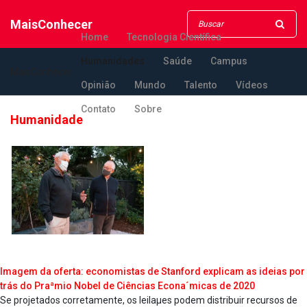
MaisConhecer
Home
Tecnologia Científica
Humanidades
Saúde
Campus
MaisConhecer
Opinião
Mundo
Talento
Vídeos
Contato
Sobre
Humanidade
Imagem da oferta: economistas de Stanford explicam as ideias por
trás do Praªmio Nobel de Ciências Econa´micas de 2020
Se projetados corretamente, os leilaµes podem distribuir recursos de