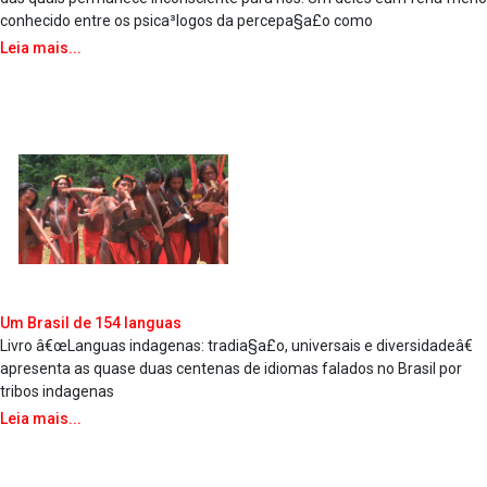
conhecido entre os psica³logos da percepa§a£o como
Leia mais...
Um Brasil de 154 la­nguas
Livro â€œLa­nguas inda­genas: tradia§a£o, universais e diversidadeâ€
apresenta as quase duas centenas de idiomas falados no Brasil por
tribos inda­genas
Leia mais...