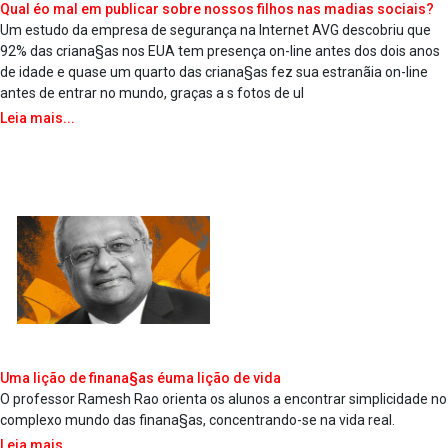
Qual éo mal em publicar sobre nossos filhos nas ma­dias sociais?
Um estudo da empresa de segurança na Internet AVG descobriu que
92% das criana§as nos EUA tem presença on-line antes dos dois anos
de idade e quase um quarto das criana§as fez sua estranãia on-line
antes de entrar no mundo, graças a s fotos de ul
Leia mais...
Uma lição de finana§as éuma lição de vida
O professor Ramesh Rao orienta os alunos a encontrar simplicidade no
complexo mundo das finana§as, concentrando-se na vida real.
Leia mais...