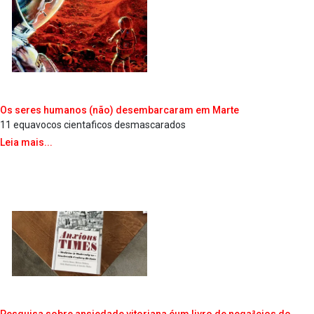
Os seres humanos (não) desembarcaram em Marte
11 equa­vocos cienta­ficos desmascarados
Leia mais...
Pesquisa sobre ansiedade vitoriana éum livro de nega³cios do