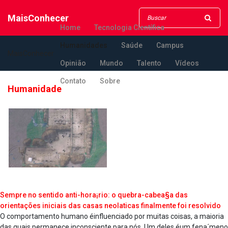
MaisConhecer
Home
Tecnologia Científica
Humanidades
Saúde
Campus
MaisConhecer
Opinião
Mundo
Talento
Vídeos
Contato
Sobre
Humanidade
Sempre no sentido anti-hora¡rio: o quebra-cabea§a das
orientações iniciais das casas neola­ticas finalmente foi resolvido
O comportamento humano éinfluenciado por muitas coisas, a maioria
das quais permanece inconsciente para nós. Um deles éum fena´meno