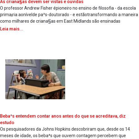
As criana§as devem ser vistas e ouvidas
O professor Andrew Fisher épioneiro no ensino de filosofia - da escola
prima¡ria aonívelde pa³s-doutorado - e estãotransformando a maneira
como milhares de criana§as em East Midlands são ensinadas
Leia mais...
Bebaªs entendem contar anos antes do que se acreditava, diz
estudo
Os pesquisadores da Johns Hopkins descobriram que, desde os 14
meses de idade, os bebaªs que ouvem contagem percebem que