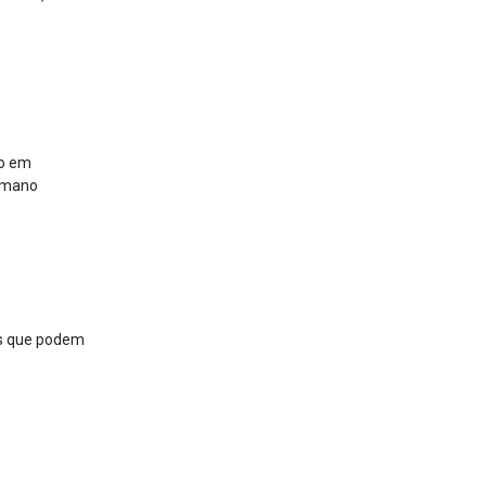
?
to em
umano
as que podem