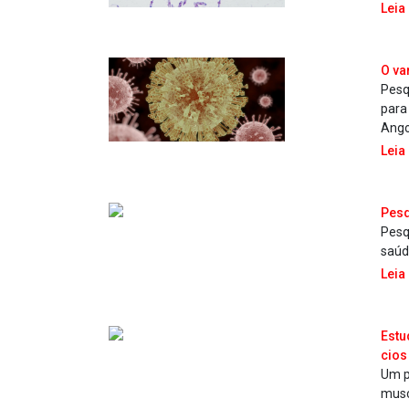
Leia
O va
Pesq
para
Ango
Leia
Pesq
Pesq
saúd
Leia
Estu
cios
Um p
musc