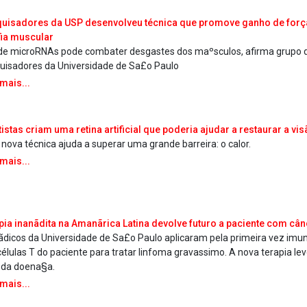
uisadores da USP desenvolveu técnica que promove ganho de força
fia muscular
de microRNAs pode combater desgastes dos maºsculos, afirma grupo 
uisadores da Universidade de Sa£o Paulo
 mais...
tistas criam uma retina artificial que poderia ajudar a restaurar a v
nova técnica ajuda a superar uma grande barreira: o calor.
 mais...
pia inanãdita na Amanãrica Latina devolve futuro a paciente com cân
dicos da Universidade de Sa£o Paulo aplicaram pela primeira vez imu
células T do paciente para tratar linfoma grava­ssimo. A nova terapia l
l da doena§a.
 mais...