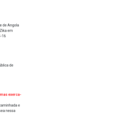
e de Angola
 Zika em
5-16
ública de
, mas exerca­
 caminhada e
sea nessa