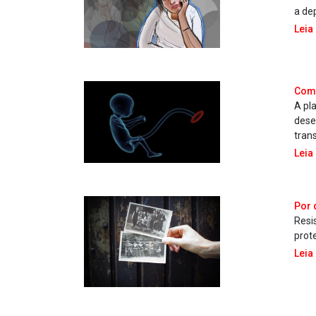
a de
Leia
Como
A pl
dese
trans
Leia
Por 
Resi
prot
Leia