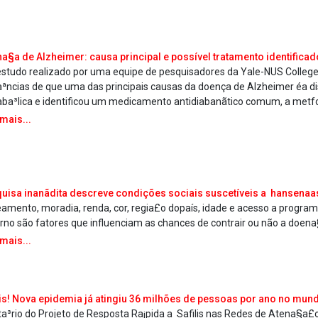
a§a de Alzheimer: causa principal e possí­vel tratamento identificad
studo realizado por uma equipe de pesquisadores da Yale-NUS Colleg
aªncias de que uma das principais causas da doença de Alzheimer éa 
ba³lica e identificou um medicamento antidiabanãtico comum, a metf
 mais...
uisa inanãdita descreve condições sociais suscetíveis a hansena­a
amento, moradia, renda, cor, regia£o dopaís, idade e acesso a program
rno são fatores que influenciam as chances de contrair ou não a doen
 mais...
ilis! Nova epidemia já atingiu 36 milhões de pessoas por ano no mun
a³rio do Projeto de Resposta Ra¡pida a Sa­filis nas Redes de Atena§a£o, 