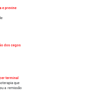
 e previne
de
isão dos cegos
cer terminal
noterapia que
evou a remissão