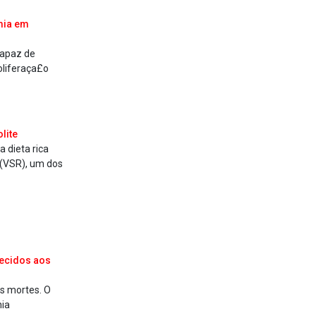
mia em
capaz de
oliferaça£o
lite
 dieta rica
e (VSR), um dos
ecidos aos
s mortes. O
nia