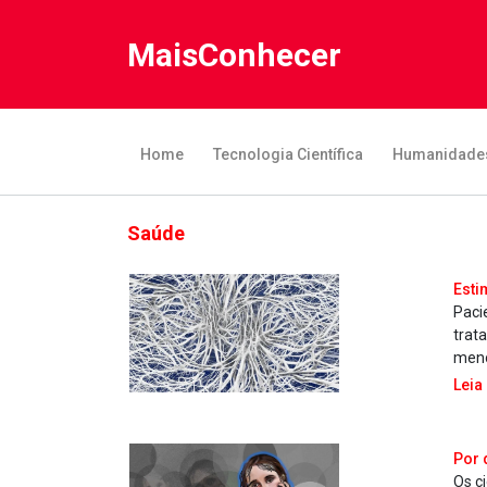
MaisConhecer
Home
Tecnologia Científica
Humanidade
Saúde
Esti
Paci
trat
meno
Leia
Por 
Os c