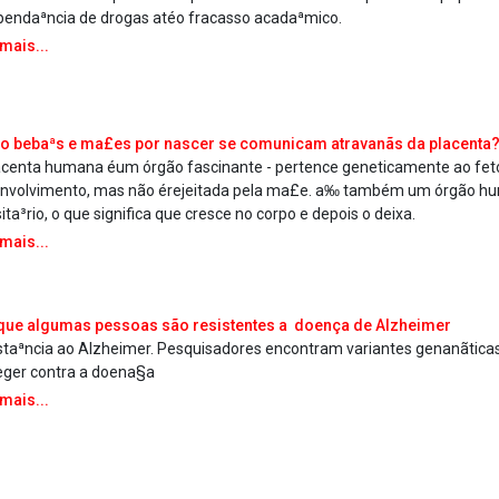
pendaªncia de drogas atéo fracasso acadaªmico.
 mais...
 bebaªs e ma£es por nascer se comunicam atravanãs da placenta
acenta humana éum órgão fascinante - pertence geneticamente ao fe
nvolvimento, mas não érejeitada pela ma£e. a‰ também um órgão h
ita³rio, o que significa que cresce no corpo e depois o deixa.
 mais...
que algumas pessoas são resistentes a doença de Alzheimer
staªncia ao Alzheimer. Pesquisadores encontram variantes genanãtic
eger contra a doena§a
 mais...