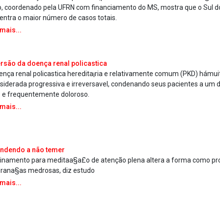
, coordenado pela UFRN com financiamento do MS, mostra que o Sul do
entra o maior número de casos totais.
 mais...
rsão da doença renal polica­stica
ença renal polica­stica heredita¡ria e relativamente comum (PKD) hámu
siderada progressiva e irreversa­vel, condenando seus pacientes a um de
o e frequentemente doloroso.
 mais...
ndendo a não temer
einamento para meditaa§a£o de atenção plena altera a forma como p
rana§as medrosas, diz estudo
 mais...