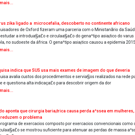
 mais...
­rus zika ligado a microcefalia, descoberto no continente africano
uisadores de Oxford fizeram uma parceria com o Ministanãrio da Saúd
 estudar a introdua§a£o e circulaa§a£o do gena³tipo asia¡tico do va­rus
la, no sudoeste da áfrica. O gena³tipo asia¡tico causou a epidemia 201
 mais...
uisa indica que SUS usa mais exames de imagem do que deveria
uisa avalia custos dos procedimentos e servia§os realizados na rede p
e e questiona alta indicaça£o para descobrir origem da dor
 mais...
do aponta que cirurgia baria¡trica causa perda a³ssea em mulheres
 reduzem o problema
rograma de exerca­cios composto por exerca­cios convencionais como
ulaa§a£o se mostrou suficiente para atenuar as perdas de massa a³s