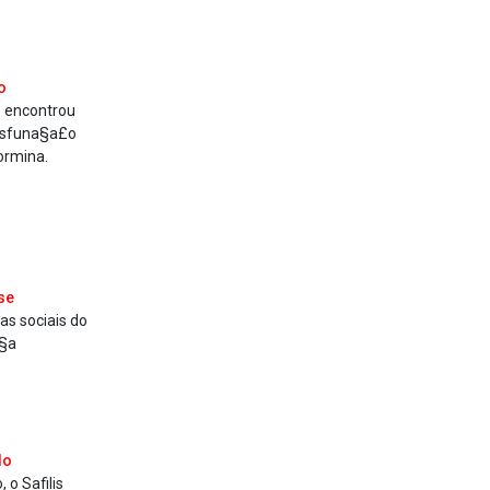
o
e encontrou
disfuna§a£o
ormina.
se
as sociais do
a§a
do
o Sa­filis