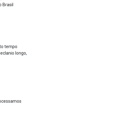
 Brasil
ito tempo
cla­nio longo,
rocessamos