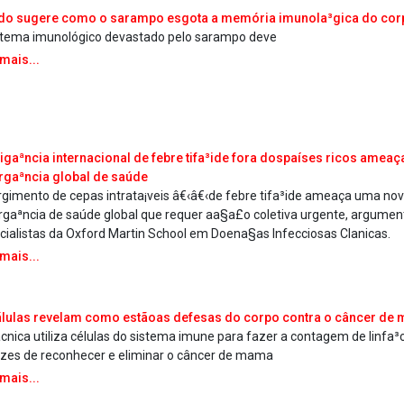
do sugere como o sarampo esgota a memória imunola³gica do cor
stema imunológico devastado pelo sarampo deve
 mais...
igaªncia internacional de febre tifa³ide fora dospaíses ricos amea
gaªncia global de saúde
rgimento de cepas intrata¡veis â€‹â€‹de febre tifa³ide ameaça uma no
gaªncia de saúde global que requer aa§a£o coletiva urgente, argume
cialistas da Oxford Martin School em Doena§as Infecciosas Cla­nicas.
 mais...
lulas revelam como estãoas defesas do corpo contra o câncer de
cnica utiliza células do sistema imune para fazer a contagem de linfa³c
zes de reconhecer e eliminar o câncer de mama
 mais...