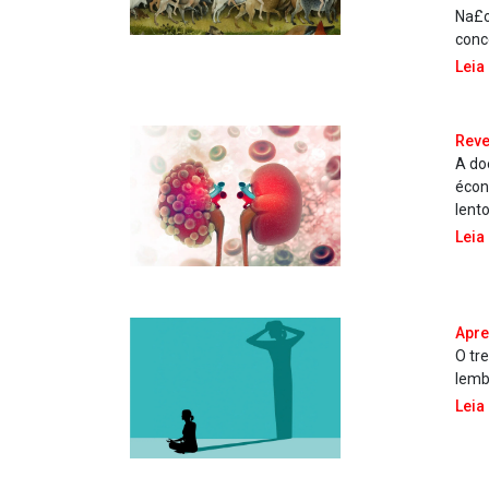
Na£o
conc
Leia
Reve
A do
écon
lent
Leia
Apre
O tr
lemb
Leia