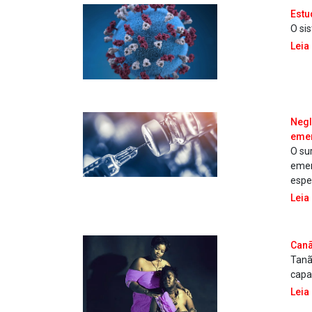
Estu
O si
Leia
Negl
emer
O su
emer
espe
Leia
Canã
Tanã
capa
Leia