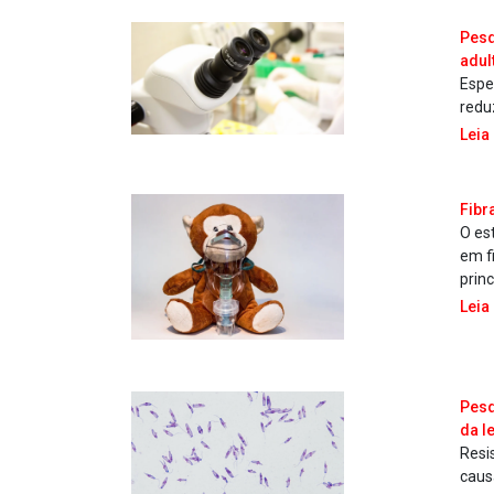
Pesq
adul
Espe
redu
Leia
Fibr
O es
em f
prin
Leia
Pesq
da l
Resi
caus