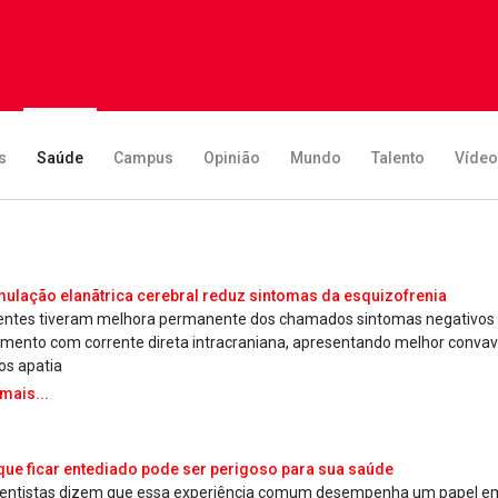
s
Saúde
Campus
Opinião
Mundo
Talento
Víde
mulação elanãtrica cerebral reduz sintomas da esquizofrenia
entes tiveram melhora permanente dos chamados sintomas negativos
amento com corrente direta intracraniana, apresentando melhor conva­vi
s apatia
 mais...
que ficar entediado pode ser perigoso para sua saúde
ientistas dizem que essa experiência comum desempenha um papel em