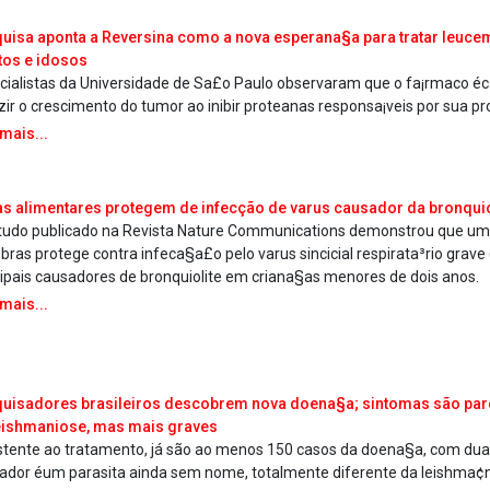
uisa aponta a Reversina como a nova esperana§a para tratar leuce
tos e idosos
cialistas da Universidade de Sa£o Paulo observaram que o fa¡rmaco é
zir o crescimento do tumor ao inibir protea­nas responsa¡veis por sua pr
 mais...
as alimentares protegem de infecção de va­rus causador da bronquio
tudo publicado na Revista Nature Communications demonstrou que uma
ibras protege contra infeca§a£o pelo va­rus sincicial respirata³rio grav
cipais causadores de bronquiolite em criana§as menores de dois anos.
 mais...
uisadores brasileiros descobrem nova doena§a; sintomas são par
eishmaniose, mas mais graves
stente ao tratamento, já são ao menos 150 casos da doena§a, com dua
ador éum parasita ainda sem nome, totalmente diferente da leishma¢