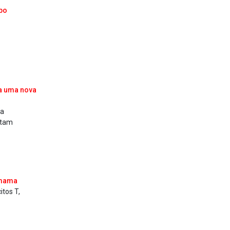
po
ça uma nova
va
ntam
 mama
itos T,