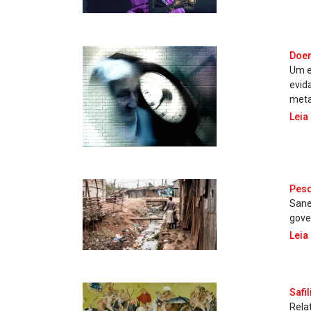
Doen
Um e
evid
meta
Leia
Pesq
Sane
gove
Leia
Sa­f
Relat