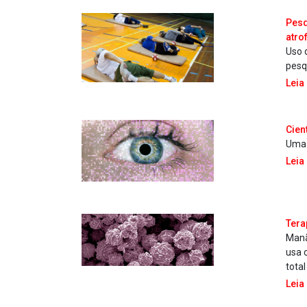
Pesq
atro
Uso 
pesq
Leia
Cien
Uma 
Leia
Tera
Manã
usa 
tota
Leia