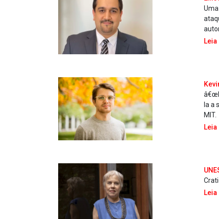
Uma 
ataq
auto
Leia
Kevi
â€œE
la a
MIT.
Leia
UNES
Cra­t
Leia