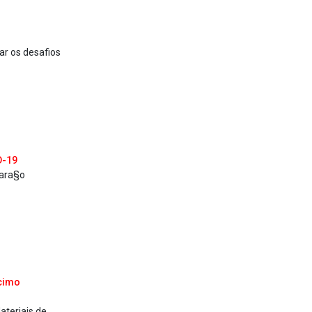
ar os desafios
D-19
mara§o
ãcimo
ateriais de