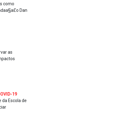
ros como
Fundaa§a£o Dan
rvar as
impactos
 COVID-19
e da Escola de
ciar