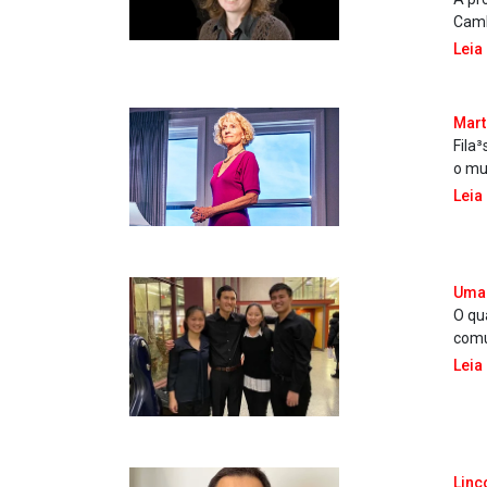
Camb
Leia
Mart
Fila
o mu
Leia
Uma 
O qu
comu
Leia
Linc