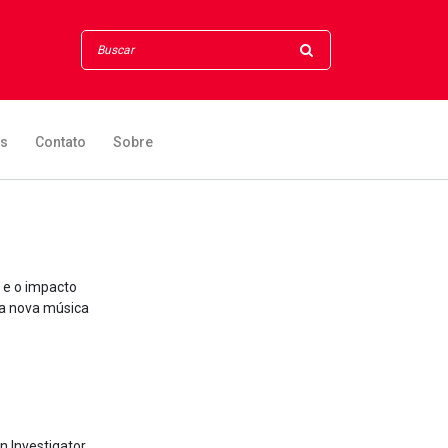
os
Contato
Sobre
 e o impacto
da nova música
 Investigator