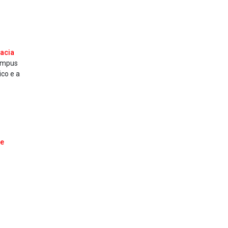
acia
Campus
ico e a
 e