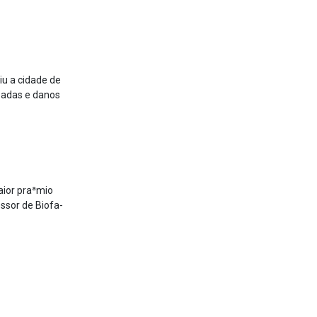
iu a cidade de
zadas e danos
aior praªmio
essor de Biofa­