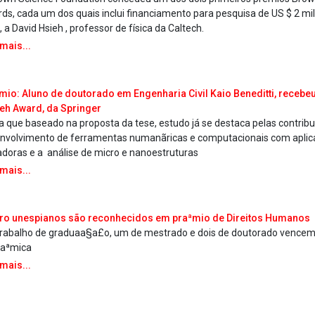
ds, cada um dos quais inclui financiamento para pesquisa de US $ 2 mi
 a David Hsieh , professor de física da Caltech.
 mais...
mio: Aluno de doutorado em Engenharia Civil Kaio Beneditti, recebeu
eh Award, da Springer
a que baseado na proposta da tese, estudo já se destaca pelas contrib
nvolvimento de ferramentas numanãricas e computacionais com apli
adoras e a análise de micro e nanoestruturas
 mais...
ro unespianos são reconhecidos em praªmio de Direitos Humanos
rabalho de graduaa§a£o, um de mestrado e dois de doutorado vence
aªmica
 mais...