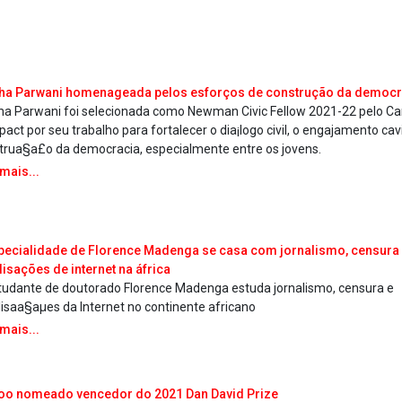
a Parwani homenageada pelos esforços de construção da democr
a Parwani foi selecionada como Newman Civic Fellow 2021-22 pelo 
ct por seu trabalho para fortalecer o dia¡logo civil, o engajamento ca­v
trua§a£o da democracia, especialmente entre os jovens.
 mais...
pecialidade de Florence Madenga se casa com jornalismo, censura
lisações de internet na áfrica
tudante de doutorado Florence Madenga estuda jornalismo, censura e
lisaa§aµes da Internet no continente africano
 mais...
oo nomeado vencedor do 2021 Dan David Prize