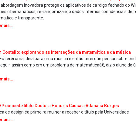
abordagem inovadora protege os aplicativos de ca³digo fechado do W
ues cibernanãticos, re-randomizando dados internos confidenciais de 
ma¡tica e transparente.
 mais...
n Costello: explorando as interseções da matemática e da música
u terei uma ideia para uma música e então terei que pensar sobre onde
 seguir, assim como em um problema de matemáticaâ€, diz o aluno do ú
 mais...
P concede tí­tulo Doutora Honoris Causa a Adanãlia Borges
ica de design éa primeira mulher a receber o tí­tulo pela Universidade
 mais...