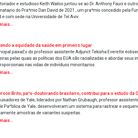
storiador e estudioso Keith Wailoo juntou-se ao Dr. Anthony Fauci e out
inata¡rio do Praªmio Dan David de 2021 , um praªmio concedido pela 
d e com sede na Universidade de Tel Aviv.
 mais...
endo a equidade da saúde em primeiro lugar
incipal paixa£o do professor assistente Adjunct Tekisha Everette éobse
iras pelas quais as políticas dos EUA são racializadas e abordar seus 
oporcionais nas vidas de indivíduos minorita¡rios.
 mais...
rson Brito, pa³s-doutorando brasileiro, contribui para o estudo da
uisadores de Yale, liderados por Nathan Grubaugh, professor assistent
e Paºblica de Yale, desenvolveram um sistema para rastrear e sequen
damente amostras de variantes suspeitas.
 mais...