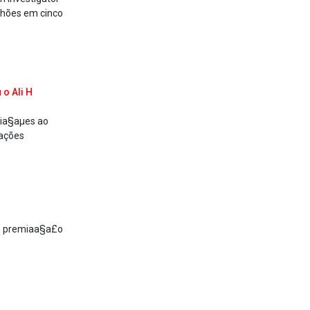
lhões em cinco
 o Ali H
uia§aµes ao
cações
m premiaa§a£o