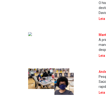
O hi
dest
Davi
Leia
Mant
A pr
mane
despr
Leia
Ande
Pesq
Saúd
rapi
Leia