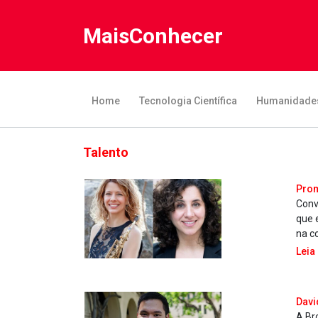
MaisConhecer
Home
Tecnologia Científica
Humanidade
Talento
Prom
Conv
que 
na c
Leia
Davi
A Br