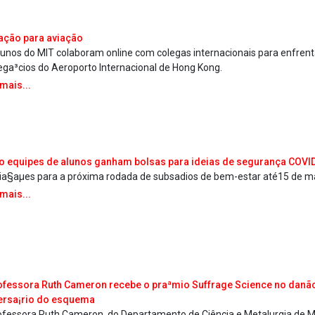
ação para aviação
lunos do MIT colaboram online com colegas internacionais para enfrent
ega³cios do Aeroporto Internacional de Hong Kong.
 mais...
o equipes de alunos ganham bolsas para ideias de segurança COVI
ria§aµes para a próxima rodada de subsa­dios de bem-estar até15 de 
 mais...
ofessora Ruth Cameron recebe o praªmio Suffrage Science no dan
ersa¡rio do esquema
ofessora Ruth Cameron, do Departamento de Ciência e Metalurgia de M