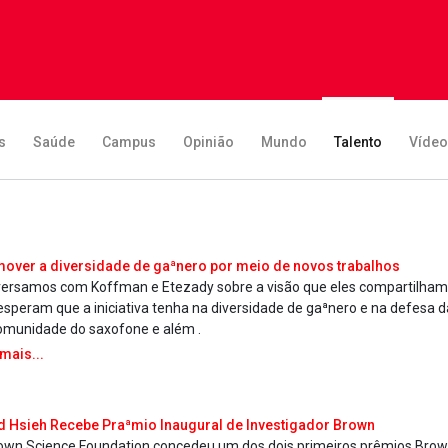
s
Saúde
Campus
Opinião
Mundo
Talento
Víde
over a diversidade de gaªnero por meio de novos trabalhos
ersamos com Koffman e Etezady sobre a visão que eles compartilham
esperam que a iniciativa tenha na diversidade de gaªnero e na defesa 
omunidade do saxofone e além .
 mais...
d Hsieh Recebe Praªmio Inaugural de Investigador Brown
own Science Foundation concedeu um dos dois primeiros prêmios Brown