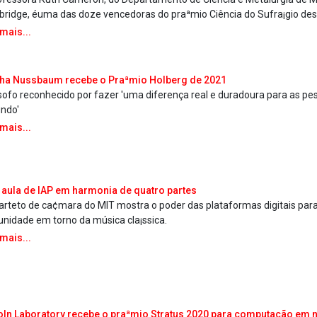
ridge, éuma das doze vencedoras do praªmio Ciência do Sufra¡gio des
 mais...
ha Nussbaum recebe o Praªmio Holberg de 2021
³sofo reconhecido por fazer 'uma diferença real e duradoura para as p
ndo'
 mais...
aula de IAP em harmonia de quatro partes
arteto de ca¢mara do MIT mostra o poder das plataformas digitais para
nidade em torno da música cla¡ssica.
 mais...
oln Laboratory recebe o praªmio Stratus 2020 para computação em