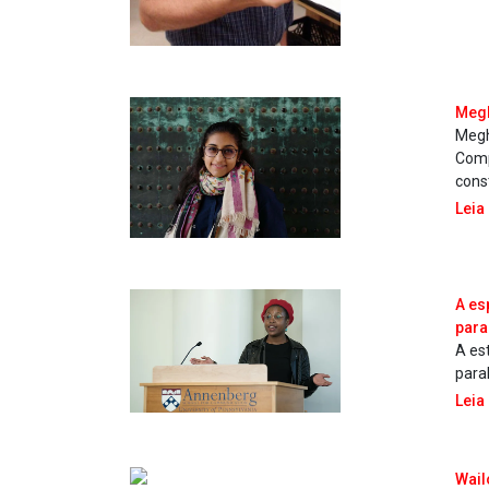
Megh
Megh
Compa
cons
Leia
A es
para
A es
para
Leia
Wail