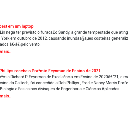
est em um laptop
 Lin nega ter previsto o furaca£o Sandy, a grande tempestade que ating
 York em outubro de 2012, causando inundaa§aµes costeiras generali
ados â€‹â€‹pelo vento.
 mais...
Phillips recebe o Praªmio Feynman de Ensino de 2021
aªmio Richard P. Feynman de Excelaªncia em Ensino de 2020â€“21, o m
sino da Caltech, foi concedido a Rob Phillips , Fred e Nancy Morris Prof
 Biologia e Fa­sica nas divisaµes de Engenharia e Ciências Aplicadas
 mais...