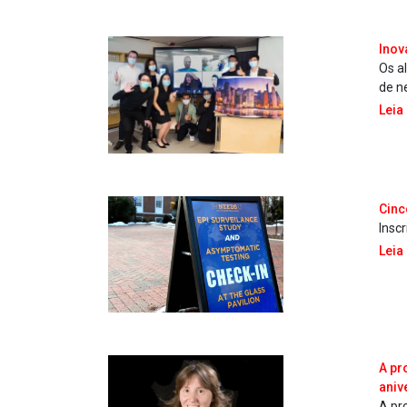
Inov
Os a
de n
Leia
Cinc
Insc
Leia
A pr
aniv
A pr