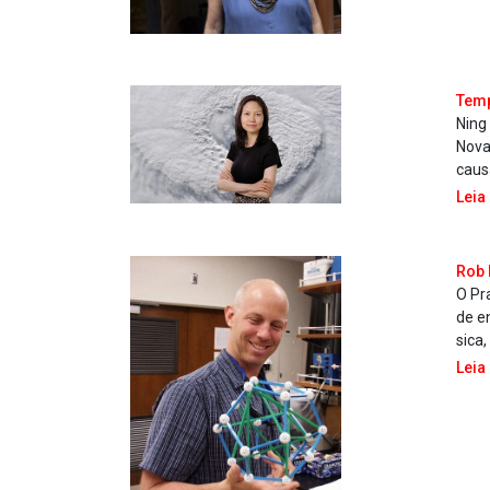
Temp
Ning
Nova
caus
Leia
Rob 
O Pr
de en
sica,
Leia