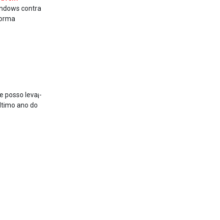
indows contra
forma
 posso leva¡-
ltimo ano do